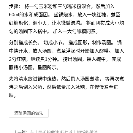
步骤： 将一勺玉米粉和三勺糯米粉混合，然后加入
60ml的水和成面团。 坐锅烧水，放入一块红糖，煮至
红糖融化，调小火，让水微微沸腾。 将面团搓成大小均
匀的汤圆下入锅中。 加入一大勺醪糟同煮。
分别搓成长条。 切成小节。 搓成圆形，制作汤圆。 锅
中烧开水，放入汤圆，煮至浮起时开始加入醪糟。 加入
2勺红糖，继续煮1分钟。 捞出汤圆，装入碗中。 完成
醪糟小汤圆，呈图所示。
先将清水放进锅中烧热，然后倒入汤圆煮沸， 等再次煮
沸之后倒入米酒，然后依量加入冰糖，在慢慢煮至进
味。
酒酿汤圆的做法
上一篇：
芝士焗饭的做法 虾仁芝士焗饭的做法