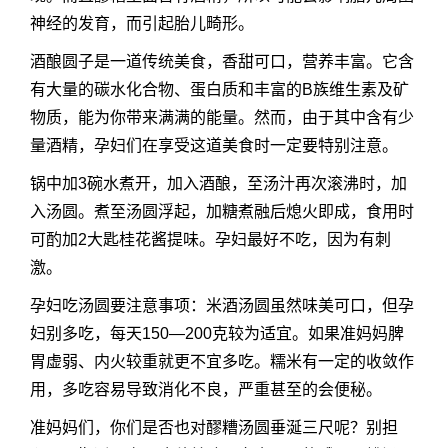
神经的发育，而引起胎儿畸形。
酒酿圆子是一道传统美食，香甜可口，营养丰富。它含
有大量的碳水化合物、蛋白质和丰富的B族维生素及矿
物质，能为你带来满满的能量。然而，由于其中含有少
量酒精，孕妇们在享受这道美食时一定要特别注意。
锅中加3碗水煮开，加入酒酿，至汤汁再次滚沸时，加
入汤圆。煮至汤圆浮起，加糖煮融后熄火即成，食用时
可酌加2大匙桂花酱提味。孕妇最好不吃，因为有刺
激。
孕妇吃汤圆要注意事项：米酒汤圆虽然味美可口，但孕
妇别多吃，每天150—200克较为适宜。如果准妈妈脾
胃虚弱、内火较重就更不宜多吃。糯米有一定的收敛作
用，多吃容易导致消化不良，严重甚至的会便秘。
准妈妈们，你们是否也对醪糟汤圆垂涎三尺呢？别担