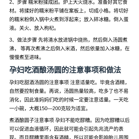
2、步骤 糯米粉揉成团。炉上大火烧水。准备好其它食
材。将揉好的糯米粉平铺在案板上，切成小格。将切好
的糯米粉倒入锅中火煮到浮起来；放入碎冰糖。倒入蛋
液。关火、放入枸杞。
3、做法步骤 先将清水放进锅中烧热，然后倒入汤圆煮
沸， 等再次煮沸之后倒入米酒，然后依量加入冰糖，在
慢慢煮至进味。
孕妇吃酒酿汤圆的注意事项和做法
孕妇吃甜酒汤圆的注意事项 注意适量吃。毕竟含酒精，
自然要控制食量。再说，汤圆热量较高，吃多了也不易
消化，因此准妈妈们吃的时候一定要注意适量。一天吃
一小碗，大概150—200克较为适宜。
煮酒酿圆子注意事项 孕妇不能吃醪糟。因为吃醪糟以后
可以促进血液循环，因此就可能会引起先兆流产的表
现。而且醪糟里面含有酒精，所以可能会影响胎儿周围