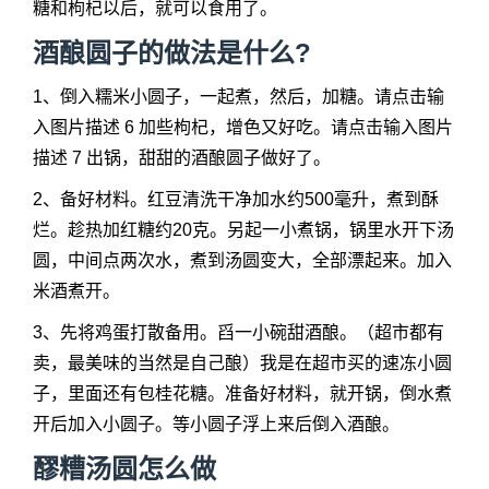
糖和枸杞以后，就可以食用了。
酒酿圆子的做法是什么?
1、倒入糯米小圆子，一起煮，然后，加糖。请点击输
入图片描述 6 加些枸杞，增色又好吃。请点击输入图片
描述 7 出锅，甜甜的酒酿圆子做好了。
2、备好材料。红豆清洗干净加水约500毫升，煮到酥
烂。趁热加红糖约20克。另起一小煮锅，锅里水开下汤
圆，中间点两次水，煮到汤圆变大，全部漂起来。加入
米酒煮开。
3、先将鸡蛋打散备用。舀一小碗甜酒酿。（超市都有
卖，最美味的当然是自己酿）我是在超市买的速冻小圆
子，里面还有包桂花糖。准备好材料，就开锅，倒水煮
开后加入小圆子。等小圆子浮上来后倒入酒酿。
醪糟汤圆怎么做