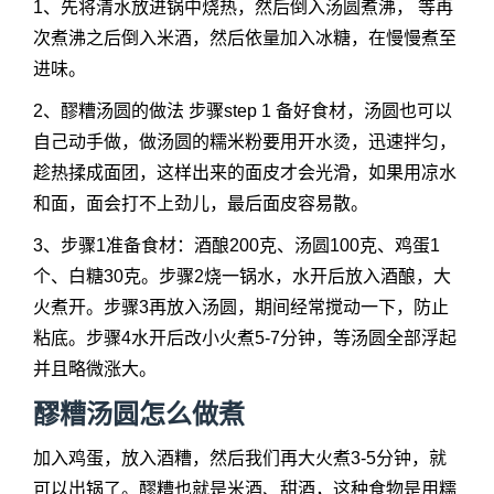
1、先将清水放进锅中烧热，然后倒入汤圆煮沸， 等再
次煮沸之后倒入米酒，然后依量加入冰糖，在慢慢煮至
进味。
2、醪糟汤圆的做法 步骤step 1 备好食材，汤圆也可以
自己动手做，做汤圆的糯米粉要用开水烫，迅速拌匀，
趁热揉成面团，这样出来的面皮才会光滑，如果用凉水
和面，面会打不上劲儿，最后面皮容易散。
3、步骤1准备食材：酒酿200克、汤圆100克、鸡蛋1
个、白糖30克。步骤2烧一锅水，水开后放入酒酿，大
火煮开。步骤3再放入汤圆，期间经常搅动一下，防止
粘底。步骤4水开后改小火煮5-7分钟，等汤圆全部浮起
并且略微涨大。
醪糟汤圆怎么做煮
加入鸡蛋，放入酒糟，然后我们再大火煮3-5分钟，就
可以出锅了。醪糟也就是米酒、甜酒，这种食物是用糯