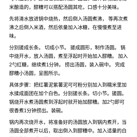
米酿造的，醪糟可以搭配汤圆其吃，口感十分美味。
先将清水放进锅中烧热，然后倒入汤圆煮沸， 等再次煮
沸之后倒入米酒，然后依量加入冰糖，在慢慢煮至进
味。
分别搓成长条。 切成小节。 搓成圆形，制作汤圆。 锅
中烧开水，放入汤圆，煮至浮起时开始加入醪糟。 加入
2勺红糖，继续煮1分钟。 捞出汤圆，装入碗中。 完成
醪糟小汤圆，呈图所示。
具体步骤：把红薯泥紫薯泥可可粉分别加入到糯米里加
水揉成面团在加个白色。分别搓长条。切小节。搓圆。
锅烧开水煮汤圆煮到浮起时就开始加醪糟。加2勺即可
很香煮1分钟捞出。装碗。
锅内再次烧开水，将准备好的汤圆放入到锅内煮开，当
汤圆全部煮开以后，取出倒入到醪糟中。加入适量的白