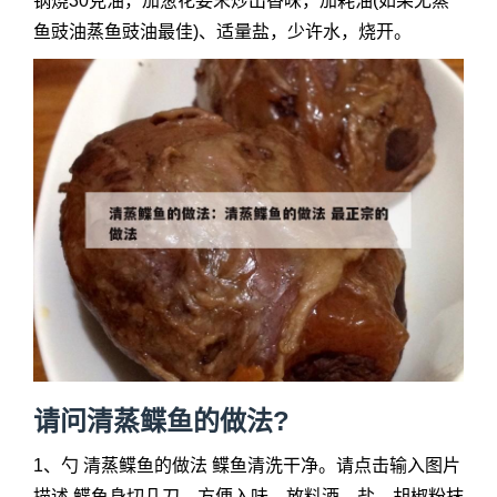
锅烧30克油，加葱花姜末炒出香味，加耗油(如果无蒸
鱼豉油蒸鱼豉油最佳)、适量盐，少许水，烧开。
请问
清蒸鲽鱼的做法
?
1、勺
清蒸鲽鱼的做法
鲽鱼清洗干净。请点击输入图片
描述 鲽鱼身切几刀，方便入味，放料酒，盐，胡椒粉抹