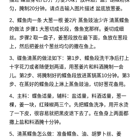
匀，腌制20分钟。请点击输入图片描述 盆底放葱姜。
2、鲽鱼肉一条 大葱一根 姜2片 蒸鱼豉油少许 清蒸鲽鱼
的做法 步骤1 大葱切成长段，像鱼宽那样。姜切成细
丝。步骤2 取一盘子，姜葱段放在最下面，鱼放在葱段
上，然后把姜丝个葱丝均匀的撒在鱼上。
3、碟鱼清蒸的做法如下：第1步、鲽鱼段洗干净后打上
十字花刀或者随便划两道，用葱姜片和料酒腌制一会
儿。第2步、将腌制好的鲽鱼段放进蒸锅蒸10分钟。第3
步、在蒸好的鲽鱼段上淋上蒸鱼豉油，切好葱花备用。
4、主料：蝶鱼适量，辅料：盐适量，料酒适量，葱一
棵，姜一块，红辣椒两三个。先把鲽鱼洗净，用开水烫
了一下皮，很容易就把黑皮退下去了。在鱼身上两面都
撒上盐和料酒腌十分钟。
5、清蒸鲽鱼怎么做：准备鲽鱼、油、胡萝卜丝、姜