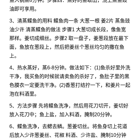
鱼入锅蒸8分钟。步骤四：蒸好的鱼取出，浇上蒸鱼豉
油即可享用。
3、清蒸鲽鱼的用料 鲽鱼肉一条 大葱一根 姜2片 蒸鱼豉
油少许 清蒸鲽鱼的做法 步骤1 大葱切成长段，像鱼宽
那样。姜切成细丝。步骤2 取一盘子，姜葱段放在最下
面，鱼放在葱段上，然后把姜丝个葱丝均匀的撒在鱼
上。
4、热水蒸好，蒸6-8分钟。做法如下：(1)鱼杀好里外洗
干净，我买鱼的时候就请卖鱼的杀好了，鱼肚子里的黑
色膜衣一定要洗干净。(2)香葱打结拧一下，和姜片一起
泡在料酒里。
5、方法步骤 先将鲽鱼洗净，然后用花刀切开，姜切好
放入花刀中；鱼上盐，加入料酒，腌制20分钟。
6、鲽鱼洗净，去鳃去鳞。葱姜切丝。将鱼身切上花道
后放入少许葱姜丝、花椒 料酒、少许盐、腌制10分钟