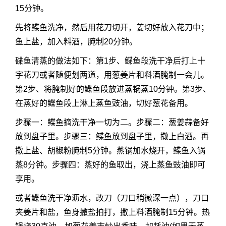
15分钟。
先将鲽鱼洗净，然后用花刀切开，姜切好放入花刀中；
鱼上盐，加入料酒，腌制20分钟。
碟鱼清蒸的做法如下：第1步、鲽鱼段洗干净后打上十
字花刀或者随便划两道，用葱姜片和料酒腌制一会儿。
第2步、将腌制好的鲽鱼段放进蒸锅蒸10分钟。第3步、
在蒸好的鲽鱼段上淋上蒸鱼豉油，切好葱花备用。
步骤一：鲽鱼摘洗干净一切为二。步骤二：葱姜蒜备好
放到盘子里。步骤三：鲽鱼放到盘子里，撒上白酒。再
撒上盐、胡椒粉腌制5分钟。蒸锅加水烧开，鲽鱼入锅
蒸8分钟。步骤四：蒸好的鱼取出，浇上蒸鱼豉油即可
享用。
或者鲽鱼洗干净沥水，改刀（刀口稍微深一点），刀口
夹姜片和盐，鱼身撒盐拍打，撒上料酒腌制15分钟。热