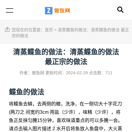
您现在的位置是：
首页
>
清蒸鲽鱼的做法：清蒸鲽鱼的做法 最正
宗的做法
清蒸鲽鱼的做法：清蒸鲽鱼的做法
最正宗的做法
作者：做饭网
更新时间：2024-02-29
点击数：711
鲽鱼的做法
将鲽鱼去鳞，去两侧的鳍，洗净，在一侧切大十字花刀
(两刀之 间宽约3cm 用盐（少许），味精（少许），将
鱼正反抹匀腌15分钟，喜欢味道重点的可以多腌一会。
请点击输入图片描述 2 水开后将鱼放入鱼盘中，大火蒸