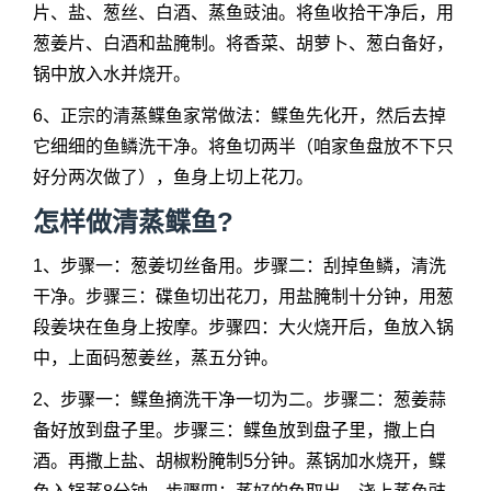
片、盐、葱丝、白酒、蒸鱼豉油。将鱼收拾干净后，用
葱姜片、白酒和盐腌制。将香菜、胡萝卜、葱白备好，
锅中放入水并烧开。
6、正宗的清蒸鲽鱼家常做法：鲽鱼先化开，然后去掉
它细细的鱼鳞洗干净。将鱼切两半（咱家鱼盘放不下只
好分两次做了），鱼身上切上花刀。
怎样做清蒸鲽鱼?
1、步骤一：葱姜切丝备用。步骤二：刮掉鱼鳞，清洗
干净。步骤三：碟鱼切出花刀，用盐腌制十分钟，用葱
段姜块在鱼身上按摩。步骤四：大火烧开后，鱼放入锅
中，上面码葱姜丝，蒸五分钟。
2、步骤一：鲽鱼摘洗干净一切为二。步骤二：葱姜蒜
备好放到盘子里。步骤三：鲽鱼放到盘子里，撒上白
酒。再撒上盐、胡椒粉腌制5分钟。蒸锅加水烧开，鲽