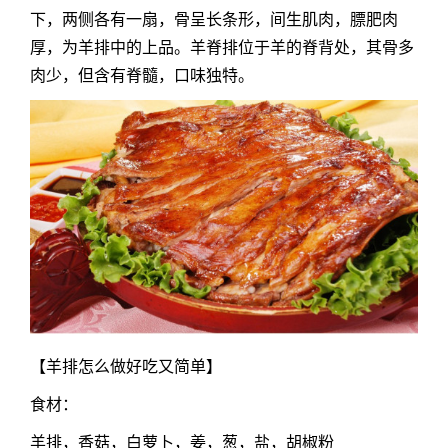
下，两侧各有一扇，骨呈长条形，间生肌肉，膘肥肉
厚，为羊排中的上品。羊脊排位于羊的脊背处，其骨多
肉少，但含有脊髓，口味独特。
【
羊排怎么做好吃
又简单】
食材：
羊排，香菇，白萝卜，姜，葱，盐，胡椒粉