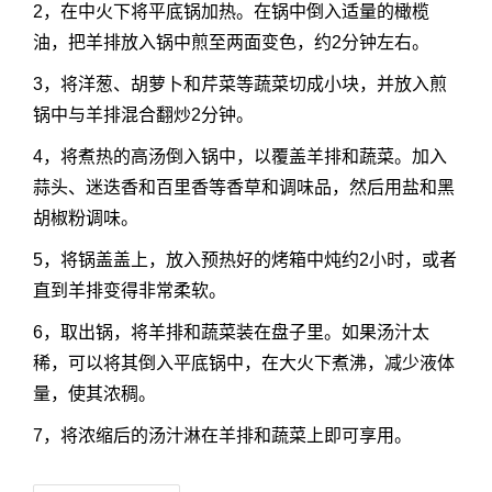
2，在中火下将平底锅加热。在锅中倒入适量的橄榄
油，把羊排放入锅中煎至两面变色，约2分钟左右。
3，将洋葱、胡萝卜和芹菜等蔬菜切成小块，并放入煎
锅中与羊排混合翻炒2分钟。
4，将煮热的高汤倒入锅中，以覆盖羊排和蔬菜。加入
蒜头、迷迭香和百里香等香草和调味品，然后用盐和黑
胡椒粉调味。
5，将锅盖盖上，放入预热好的烤箱中炖约2小时，或者
直到羊排变得非常柔软。
6，取出锅，将羊排和蔬菜装在盘子里。如果汤汁太
稀，可以将其倒入平底锅中，在大火下煮沸，减少液体
量，使其浓稠。
7，将浓缩后的汤汁淋在羊排和蔬菜上即可享用。