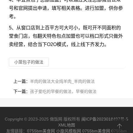
号和官网提出申请，填写相关表格。进行加盟，供你参
考。
5、从窗口店到上百平方可大可小，既可开不同面积的
堂食门店，包翻天特色包点加盟也可以档口形式只做外
卖经营，结合当下O2O模式，线上线下齐发力。
小笼包子的做法
上一篇：
羊肉的做法大全炖羊肉_羊肉的做法
下一篇：
孩子爱吃的早餐的做法，早餐的做法
Copyright © 2023-2025 做饭网 版权所有
闽ICP备2023018497号-5
XML地图
友情链接：
0755bm美食网
小旋风模板网
0755bm美食网
0755bm