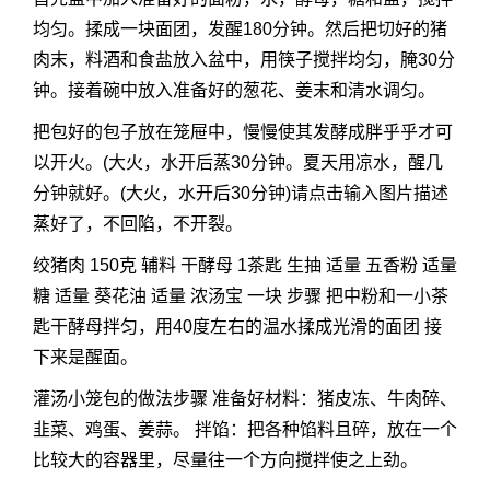
均匀。揉成一块面团，发醒180分钟。然后把切好的猪
肉末，料酒和食盐放入盆中，用筷子搅拌均匀，腌30分
钟。接着碗中放入准备好的葱花、姜末和清水调匀。
把包好的包子放在笼屉中，慢慢使其发酵成胖乎乎才可
以开火。(大火，水开后蒸30分钟。夏天用凉水，醒几
分钟就好。(大火，水开后30分钟)请点击输入图片描述
蒸好了，不回陷，不开裂。
绞猪肉 150克 辅料 干酵母 1茶匙 生抽 适量 五香粉 适量
糖 适量 葵花油 适量 浓汤宝 一块 步骤 把中粉和一小茶
匙干酵母拌匀，用40度左右的温水揉成光滑的面团 接
下来是醒面。
灌汤小笼包的做法步骤 准备好材料：猪皮冻、牛肉碎、
韭菜、鸡蛋、姜蒜。 拌馅：把各种馅料且碎，放在一个
比较大的容器里，尽量往一个方向搅拌使之上劲。