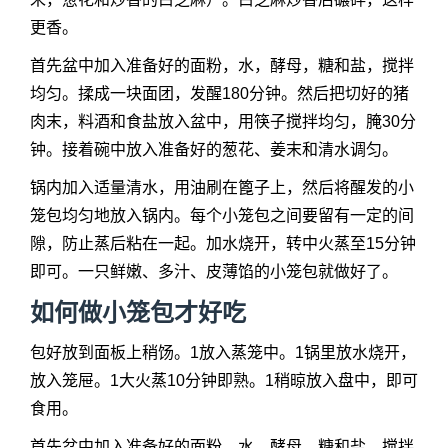
更香。
首先盆中加入准备好的面粉，水，酵母，糖和盐，搅拌
均匀。揉成一块面团，发醒180分钟。然后把切好的猪
肉末，料酒和食盐放入盆中，用筷子搅拌均匀，腌30分
钟。接着碗中放入准备好的葱花、姜末和清水调匀。
锅内加入适量清水，用油刷在篦子上，然后将醒发的小
笼包均匀地放入锅内。每个小笼包之间要留有一定的间
隙，防止蒸后粘在一起。加水烧开，转中火蒸至15分钟
即可。一只鲜嫩、多汁、皮薄馅的小笼包就做好了。
如何做小笼包才好吃
包好放到面板上稍饧。1放入蒸笼中。1锅里放水烧开，
放入笼屉。1大火蒸10分钟即熟。1稍晾放入盘中，即可
食用。
首先盆中加入准备好的面粉，水，酵母，糖和盐，搅拌