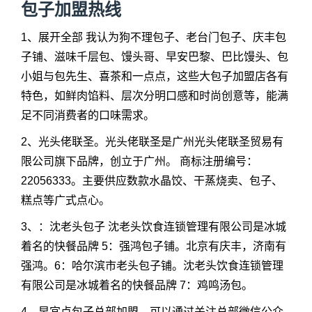
包子加盟热线
1、展开全部 我认为狗不理包子、老台门包子、庆丰包
子铺、滋味千层包、馒头哥、早安巴黎、巴比馒头、包
小姐与包先生、喜茶和一点点，这些大包子加盟店各有
特色，如鲜肉馅料、层次分明口感和时尚创意等，能满
足不同消费者的口味需求。
2、光头佬联圣。光头佬联圣是广州光头佬联圣贸易有
限公司旗下品牌，创立于广州。 商标注册编号：
22056333。主要供应数款水晶饺、干蒸烧卖、包子、
糕点等广式点心。
3、：沈老头包子 沈老头饮食连锁管理有限公司是冰城
着名的快餐品牌 5：强鸿包子铺。北京有庆丰，济南有
强鸿。6：哈尔滨市老头包子铺。沈老头饮食连锁管理
有限公司是冰城着名的快餐品牌 7：鸡鸣汤包。
4、早宜点包子总部加盟，可以通过关注总部微信公众