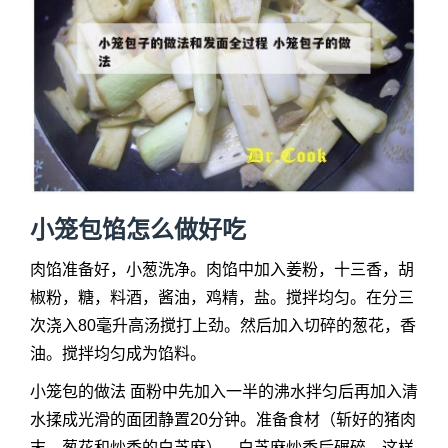
小笼包馅怎么做好吃
肉馅准备好，小葱洗净。肉馅中加入姜粉，十三香，胡
椒粉，糖，料酒，酱油，鸡精，盐。搅拌均匀。在分三
次浇入80毫升高汤搅打上劲。然后加入切碎的葱花，香
油。搅拌均匀成为馅料。
小笼包的做法 面粉中先加入一半的沸水拌匀后再加入清
水揉成光滑的面团静置20分钟。准备食材（斩好的猪肉
末，葱花和炒香的白芝麻）。白芝麻炒香后碾碎，这样