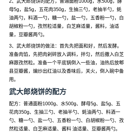
2、武大郎烧饼的配方，普通面粉1000g，水500g，酵
母5g，盐5g，五花肉350g，生抽三勺，老抽半勺，蚝
油两勺，料酒一勺，糖一勺，盐一勺，五香粉一勺，白
胡椒粉一勺，孜然粒适量，白芝麻适量，酱料，油适
量，豆瓣酱两勺。
3、武大郎烧饼的做法：首先先把面和好，然后发酵。
准备肉馅，先把肉剁碎放入调料，拌匀，然后撒入白芝
麻跟孜然粒。准备一个平底锅倒入一些油，油热后放郫
县豆瓣酱，煸炒出红油以及香味后，关火，倒入碗中备
用。
武大郎烧饼的配方
配方：普通面粉1000g、水500g、酵母5g、盐5g、五
花肉350g、生抽三勺、老抽半勺、蚝油两勺、料酒一
勺、糖一勺、盐一勺、五香粉一勺、白胡椒粉一勺、孜
然粒适量、白芝麻适量、酱料 油适量、豆瓣酱两勺。