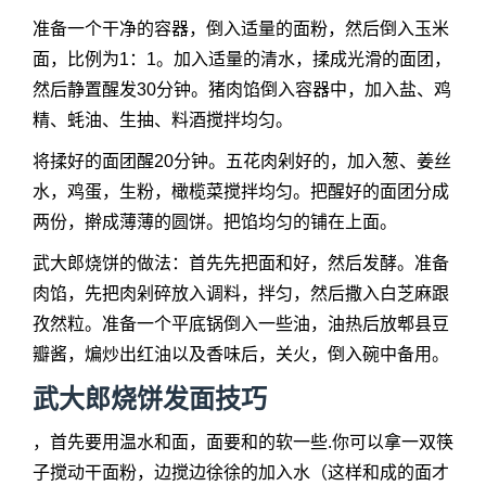
准备一个干净的容器，倒入适量的面粉，然后倒入玉米
面，比例为1：1。加入适量的清水，揉成光滑的面团，
然后静置醒发30分钟。猪肉馅倒入容器中，加入盐、鸡
精、蚝油、生抽、料酒搅拌均匀。
将揉好的面团醒20分钟。五花肉剁好的，加入葱、姜丝
水，鸡蛋，生粉，橄榄菜搅拌均匀。把醒好的面团分成
两份，擀成薄薄的圆饼。把馅均匀的铺在上面。
武大郎烧饼的做法：首先先把面和好，然后发酵。准备
肉馅，先把肉剁碎放入调料，拌匀，然后撒入白芝麻跟
孜然粒。准备一个平底锅倒入一些油，油热后放郫县豆
瓣酱，煸炒出红油以及香味后，关火，倒入碗中备用。
武大郎烧饼发面技巧
，首先要用温水和面，面要和的软一些.你可以拿一双筷
子搅动干面粉，边搅边徐徐的加入水（这样和成的面才