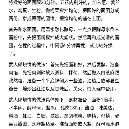
将揉好的面团醒20分钟。五花肉剁好的，加入葱、姜丝
水，鸡蛋，生粉，橄榄菜搅拌均匀。把醒好的面团分成
两份，擀成薄薄的圆饼。把馅均匀的铺在上面。
首先和水面团。用温水融化酵母，一点点把酵母水倒入
面粉中，先把面粉搅拌成大絮状。然后再和成光滑的面
团，在揉的过程中，中间饧5分钟再揉，就比较好揉
了。
武大郎烧饼的做法：首先先把面和好，然后发酵。准备
肉馅，先把肉剁碎放入调料，拌匀，然后撒入白芝麻跟
孜然粒。准备一个平底锅倒入一些油，油热后放郫县豆
瓣酱，煸炒出红油以及香味后，关火，倒入碗中备用。
武大郎烧饼的做法具体如下：食材准备：面粉1碗半，
水半碗，酵母5g，盐3g，猪肉180g，酱油，味美达，
料酒，蚝油，白糖，孜然，黑胡椒粉，味精，鸡精，郫
县豆瓣酱，芝麻盐适量。准备面粉放入盐，酵母温水泡