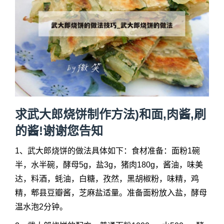
求武大郎烧饼制作方法)和面,肉酱,刷
的酱!谢谢您告知
1、武大郎烧饼的做法具体如下：食材准备：面粉1碗
半，水半碗，酵母5g，盐3g，猪肉180g，酱油，味美
达，料酒，蚝油，白糖，孜然，黑胡椒粉，味精，鸡
精，郫县豆瓣酱，芝麻盐适量。准备面粉放入盐，酵母
温水泡2分钟。