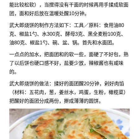
能比较松软），当搅得没有干面的时候再用手揉成软面
团，面和好后放在温暖处醒10分钟。
武大郎烧饼的制作方法如下：工具／原料：食用油80
克、椒盐1勺、水300克、酵母3克、黑全麦粉100克、
油80克、椒盐1勺、碗、盆、锅。首先和水面团。
一点点的加水，把面团和的软一些，面硬了不好包，熟
了以后饼也硬口感不好，盐要少放，辣椒酱也有咸味
的。
武大郎烧饼的做法：揉好的面团醒20分钟，剁好肉馅
（材料：五花肉，葱，姜丝水，鸡蛋，生粉，橄榄菜）
把醒好的面团分成两份，擀成薄薄的圆饼。