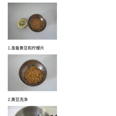
1.准备黄豆和柠檬片
2.黄豆洗净