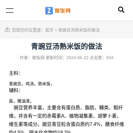
您现在的位置是：
首页
>
青豌豆汤熟米饭的做法
青豌豆汤熟米饭的做法
作者：做饭网
更新时间：2024-05-22
点击数：504
主料：
青豌豆，鸡汤，熟米饭，
辅料：
盐，猪油渣，
豌豆营养丰富，主要含有蛋白质、脂肪、糖类、粗纤
维，并含有一定的赤霉素A、植物凝集素、胡萝卜素、
维生素等成分。豌豆青豆粒含蛋白质约7.4%，膳食纤维
约4.5%。碳水化合物约18.2%。