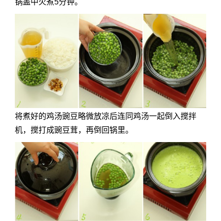
锅盖中火煮5分钟。
将煮好的鸡汤豌豆略微放凉后连同鸡汤一起倒入搅拌
机，搅打成豌豆茸，再倒回锅里。