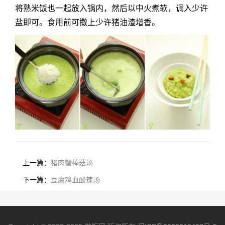
将熟米饭也一起放入锅内，然后以中火煮软，调入少许
盐即可。食用前可撒上少许猪油渣增香。
上一篇：
猪肉蟹棒菇汤
下一篇：
豆腐鸡血酸辣汤