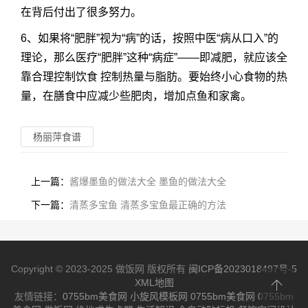
在背后付出了很多努力。
6、如果将“肥胖”视为“病”的话，按照中医“病从口入”的
理论，那么医疗“肥胖”这种“病症”——即减肥，就应该全
靠合理控制饮食 控制热量与脂肪。要始终小心食物的热
量，在膳食中应减少些肥肉，增加点鱼和家禽。
杨丽萍食谱
上一篇：
酱爆墨鱼的做法大全 墨鱼的做法大全
下一篇：
清蒸多宝鱼 清蒸多宝鱼最正确的方法
Copyright © 2023-2025 做饭网 版权所有
闽ICP备2023018497号-5
XML地图
友情链接：
0755bm美食网
小旋风模板网
0755bm美食网
0755bm