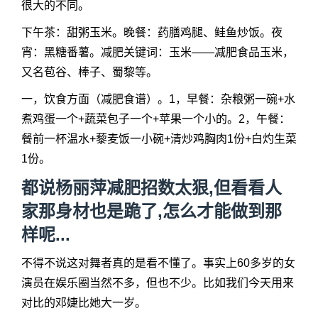
很大的不同。
下午茶：甜粥玉米。晚餐：药膳鸡腿、鲑鱼炒饭。夜
宵：黑糖番薯。减肥关键词：玉米——减肥食品玉米，
又名苞谷、棒子、蜀黎等。
一，饮食方面（减肥食谱）。1，早餐：杂粮粥一碗+水
煮鸡蛋一个+蔬菜包子一个+苹果一个小的。2，午餐：
餐前一杯温水+藜麦饭一小碗+清炒鸡胸肉1份+白灼生菜
1份。
都说杨丽萍减肥招数太狠,但看看人
家那身材也是跪了,怎么才能做到那
样呢...
不得不说这对舞者真的是看不懂了。事实上60多岁的女
演员在娱乐圈当然不多，但也不少。比如我们今天用来
对比的邓婕比她大一岁。