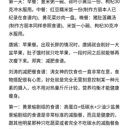
第一天：早餐：薏米粥一碗、荷叶小黄瓜一份、枸杞30
克冲水服用。中餐：红豆糯米饭一份(制作方丽本人已
纪录在食谱内)、黄花菜炒肉一盘。晚餐：猪肚莲藕汤
(制作方丽本同样参照食谱)、米饭一小碗、枸杞30克冲
水服用。
唐嫣：苹果餐。出现长胖的情况时，唐嫣就会削好一大
盆苹果，肚子饿时就只吃苹果，一段时间之后就能够再
次瘦下来。郑爽：减肥食谱。
刘涛的减肥餐食谱：涛女神的饮食也一直非常在意，食
物搭配很有心思，好处就是完全无需刻意控制某一种元
素的摄入，也不用对热量斤斤计较，营养均衡才能健康
瘦身。
第一：黄景瑜剧组的食谱：高蛋白+低碳水+少油少盐黄
景瑜剧组的食谱是非常标准的减脂餐，而且是健康的，
跟其他明星那种只吃蔬菜或者完全不吃碳水的减脂餐鱼