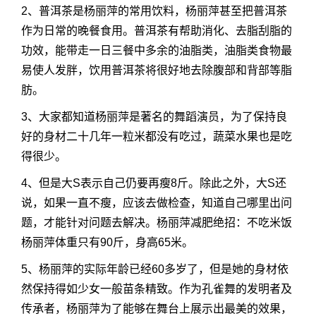
2、普洱茶是杨丽萍的常用饮料，杨丽萍甚至把普洱茶
作为日常的晚餐食用。普洱茶有帮助消化、去脂刮脂的
功效，能带走一日三餐中多余的油脂类，油脂类食物最
易使人发胖，饮用普洱茶将很好地去除腹部和背部等脂
肪。
3、大家都知道杨丽萍是著名的舞蹈演员，为了保持良
好的身材二十几年一粒米都没有吃过，蔬菜水果也是吃
得很少。
4、但是大S表示自己仍要再瘦8斤。除此之外，大S还
说，如果一直不瘦，应该去做检查，知道自己哪里出问
题，才能针对问题去解决。杨丽萍减肥绝招：不吃米饭
杨丽萍体重只有90斤，身高65米。
5、杨丽萍的实际年龄已经60多岁了，但是她的身材依
然保持得如少女一般苗条精致。作为孔雀舞的发明者及
传承者，杨丽萍为了能够在舞台上展示出最美的效果，