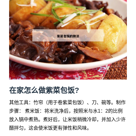
在家怎么做紫菜包饭?
其他工具：竹帘（用于卷紫菜包饭）、刀、碗等。制作
步骤： 煮米饭：将米洗净后，按照米与水1：2的比例
放入锅中煮熟。煮好后，让米饭稍微冷却，并加入少许
醋拌匀，这会使米饭更有弹性和风味。