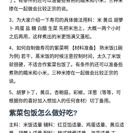
了。有条件的还可以准备些煮熟的糯米和小米，三种米
掺在一起做会比较正宗的说。
3、为大家介绍一下寿司的具体做法用料：米 黄瓜 胡萝
卜 鸡蛋 盐 糖 白醋 生菜 先把米泡上，大概一两个小时
之后再用，这样煮出的米更饱满又蓬松。
4、如何自制做寿司的紫菜啊 【材料准备】 熟米饭(1碗
为例) 若干，蒸米饭的时候注意控制时间，太久了米饭
就很硬，不适合作紫菜包饭了。有条件的还可以准备些
煮熟的糯米和小米，三种米掺在一起做会比较正宗的
说。
5、胡萝卜丁，黄瓜，杏鲍菇，彩椒，洋葱（等等，可
根据你的喜好加入想加入的任何食材）切丁备用。
紫菜包饭怎么做好吃?
主料：米饭适量 辅料：红豆馅适量、鸡蛋适量、黄瓜适