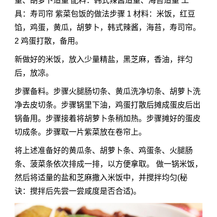
量、胡萝卜适量 配料：韩式辣酱适量、海苔适量 工
具：寿司帘
紫菜包饭的做法
步骤 1 材料：米饭，红豆
馅，鸡蛋，黄瓜，胡萝卜，韩式辣酱，海苔，寿司帘。
2 鸡蛋打散，备用。
新做好的米饭，放入少量精盐，黑芝麻，香油，拌匀
后，放凉。
步骤备料。步骤火腿肠切条、黄瓜洗净切条、胡萝卜洗
净去皮切条。步骤锅里下油，鸡蛋打散后摊成蛋皮后出
锅备用。步骤接着将胡萝卜条稍加热。步骤摊好的蛋皮
切成条。步骤取一片紫菜放在卷帘上。
将上述准备好的黄瓜条、胡萝卜条、鸡蛋条、火腿肠
条、菠菜条依次排成一排，以方便拿取。 做一锅米饭，
然后将适量的盐和芝麻撒入米饭中，并搅拌均匀(秘
诀：搅拌后先尝一尝咸度是否合适)。