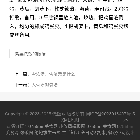
5、紫菜包饭的做法步骤 1 材料：米饭，红豆馅，鸡
蛋，黄瓜，胡萝卜，韩式辣酱，海苔，寿司帘。2 鸡蛋
打散，备用。3 平底锅里放入油，烧热。把鸡蛋液倒
入，均匀的摊成鸡蛋皮。4 把胡萝卜，黄瓜和鸡蛋皮切
成丝备用。
紫菜包饭的做法
上一篇：
雪浓汤：雪浓汤是什么
下一篇：
大骨汤的做法
Copyright © 2023-2025 做饭网 版权所有
闽ICP备2023018497号-5
XML地图
友情链接：
0755bm美食网
小旋风模板网
0755bm美食网
0755bm
美食网
做饭网
绝地求生卡盟
生活知识
全自动贴标机
餐饮空间设计