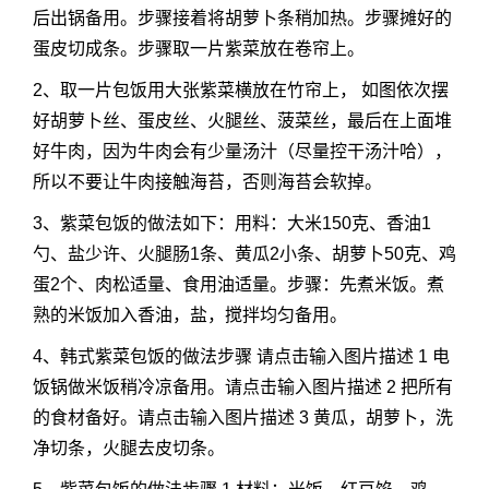
后出锅备用。步骤接着将胡萝卜条稍加热。步骤摊好的
蛋皮切成条。步骤取一片紫菜放在卷帘上。
2、取一片包饭用大张紫菜横放在竹帘上， 如图依次摆
好胡萝卜丝、蛋皮丝、火腿丝、菠菜丝，最后在上面堆
好牛肉，因为牛肉会有少量汤汁（尽量控干汤汁哈），
所以不要让牛肉接触海苔，否则海苔会软掉。
3、紫菜包饭的做法如下：用料：大米150克、香油1
勺、盐少许、火腿肠1条、黄瓜2小条、胡萝卜50克、鸡
蛋2个、肉松适量、食用油适量。步骤：先煮米饭。煮
熟的米饭加入香油，盐，搅拌均匀备用。
4、韩式紫菜包饭的做法步骤 请点击输入图片描述 1 电
饭锅做米饭稍冷凉备用。请点击输入图片描述 2 把所有
的食材备好。请点击输入图片描述 3 黄瓜，胡萝卜，洗
净切条，火腿去皮切条。