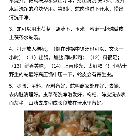
水烧开，把鸡块焯水煮出浮沫，捞出清洗 第5步、过开
水后洗净的鸡块备用。第6步、蛇肉也过下开水，捞出
清洗干净。
3、蛇可以用土茯苓，胡萝卜，玉米，蜜枣一起炖做成
土茯苓水蛇汤。
4、打开放入枸杞；（倒在砂锅中煲汤也可以，文火一
小时）（11）出锅，加盐调味即可；（12）料很足；
（13）鲜香美味；（14）上桌秒光，太好喝了！小贴士
野生的蛇最好高压锅中压一下，蛇皮会有寄生虫。
5、步骤：主料、配料备好，蛇叫商家处理好，去鳞、
去内脏清理好。虫草花洗净泡发好，枸杞、陈皮洗去表
面灰尘，山药去皮切成长段放在清水里备好。