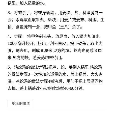
锅里，加入适量的水。
3、将蛇杀了，将蛇身斩段，用姜块、盐、料酒腌制一
会；杀鸡取血取睾丸，斩块；用姜片或姜末、料酒、生
抽、食盐腌制一会；把甲鱼（王八）杀了。
4、步骤： 将甲鱼剁去头，放尽血，放入锅内加清水
1000 毫升烧开，捞出，刮去黑皮，揭下硬盖，取出内
脏，剁去爪，剁成 8 厘米 见方的块。蛇肉也剁成 8 厘
米 见方的块。葱姜蒜切末待用。
5、鸡蛇汤的做法步骤2把鸡、蛇、姜倒入锅里 鸡蛇汤
的做法步骤3一次性加入适量的水，盖上锅盖，大火煮
沸。鸡蛇汤的做法步骤4煮沸后，用勺子把上层漂浮物
去掉，盖上锅盖改小火继续炖煮40-60分钟。
蛇汤的做法