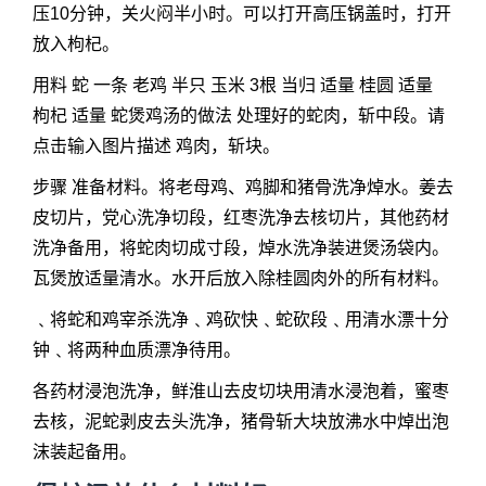
压10分钟，关火闷半小时。可以打开高压锅盖时，打开
放入枸杞。
用料 蛇 一条 老鸡 半只 玉米 3根 当归 适量 桂圆 适量
枸杞 适量 蛇煲鸡汤的做法 处理好的蛇肉，斩中段。请
点击输入图片描述 鸡肉，斩块。
步骤 准备材料。将老母鸡、鸡脚和猪骨洗净焯水。姜去
皮切片，党心洗净切段，红枣洗净去核切片，其他药材
洗净备用，将蛇肉切成寸段，焯水洗净装进煲汤袋内。
瓦煲放适量清水。水开后放入除桂圆肉外的所有材料。
﹑将蛇和鸡宰杀洗净﹑鸡砍快﹑蛇砍段﹑用清水漂十分
钟﹑将两种血质漂净待用。
各药材浸泡洗净，鲜淮山去皮切块用清水浸泡着，蜜枣
去核，泥蛇剥皮去头洗净，猪骨斩大块放沸水中焯出泡
沫装起备用。