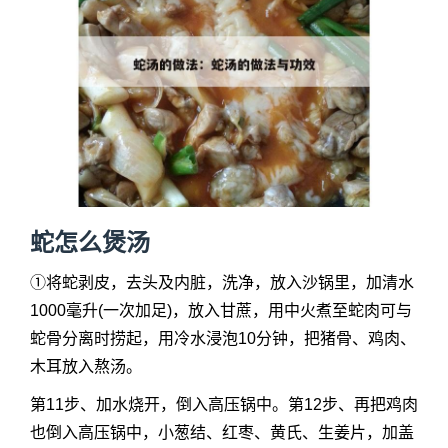
蛇怎么煲汤
①将蛇剥皮，去头及内脏，洗净，放入沙锅里，加清水
1000毫升(一次加足)，放入甘蔗，用中火煮至蛇肉可与
蛇骨分离时捞起，用冷水浸泡10分钟，把猪骨、鸡肉、
木耳放入熬汤。
第11步、加水烧开，倒入高压锅中。第12步、再把鸡肉
也倒入高压锅中，小葱结、红枣、黄氏、生姜片，加盖