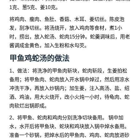
1克、葱5克、姜10克。
将鸡肉、瘦肉、鱼肚、香菇、木耳、姜切丝。陈皮泡
发，刮净切丝。将汤烧开，放入鸡肉等食材，煮1小
时，捞出，放入蛇汤、蛇肉15分钟。蛇羹调味后，用老
酱调成金黄色，加入生粉和水勾芡。
甲鱼鸡
蛇汤的做法
1、做法：将洗净的甲鱼肉斩块，蛇肉斩段，生姜拍松
备用；将甲鱼肉、蛇肉放入开水锅中焯过，然后用凉水
冲洗干净，再放入炒锅内；加生姜，注入高汤、盐、绍
酒、鸡油，用大火烧开，改小火炖一小时，待龟肉、蛇
肉软烂出锅即成。
2、将甲鱼、蛇肉和鸡肉分别洗净切块备用。 锅中加
水，水开后将甲鱼块、蛇块和鸡块放入锅中焯水备用。
准备一个砂锅，把焯水后的甲鱼肉、鸡肉、蛇肉放进砂