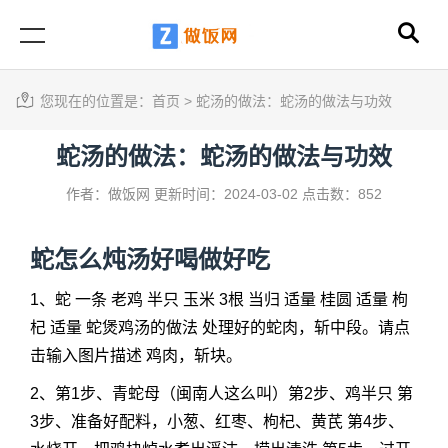
您现在的位置是：
首页
>
蛇汤的做法：蛇汤的做法与功效
蛇汤的做法：蛇汤的做法与功效
作者：做饭网
更新时间：2024-03-02
点击数：852
蛇怎么炖汤好喝做好吃
1、蛇 一条 老鸡 半只 玉米 3根 当归 适量 桂圆 适量 枸
杞 适量 蛇煲鸡汤的做法 处理好的蛇肉，斩中段。请点
击输入图片描述 鸡肉，斩块。
2、第1步、青蛇母（闽南人这么叫）第2步、鸡半只 第
3步、准备好配料，小葱、红枣、枸杞、黄芪 第4步、