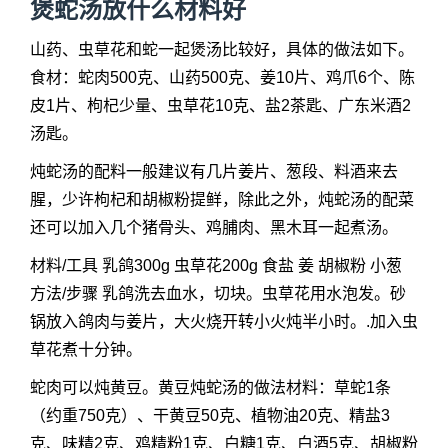
煲蛇汤放什么材料好
山药、虫草花和蛇一起煲汤比较好，具体的做法如下。
食材：蛇肉500克、山药500克、姜10片、鸡爪6个、陈
皮1片、枸杞少量、虫草花10克、盐2茶匙、广东米酒2
汤匙。
炖蛇汤的配料一般建议有几片姜片、葱段、料酒来去
腥，少许枸杞和胡椒粉提鲜，除此之外，炖蛇汤的配菜
还可以加入几个猪骨头、鸡脯肉、黑木耳一起煮汤。
材料/工具 乳鸽300g 虫草花200g 食盐 姜 胡椒粉 小葱
方法/步骤 乳鸽洗去血水，切块。虫草花用水泡发。砂
锅放入鸽肉与姜片，大火烧开转小火炖半小时。.加入虫
草花煮十分钟。
蛇肉可以炖黄豆。黄豆炖
蛇汤的做法
材料：草蛇1条
（约重750克）、干黄豆50克、植物油20克、精盐3
克、味精2克、鸡精粉1克、白糖1克、白酒5克、胡椒粉