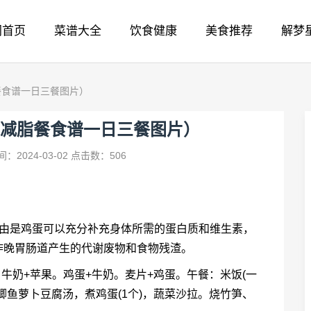
网首页
菜谱大全
饮食健康
美食推荐
解梦
餐食谱一日三餐图片）
减脂餐食谱一日三餐图片）
：2024-03-02
点击数：506
理由是鸡蛋可以充分补充身体所需的蛋白质和维生素，
昨晚胃肠道产生的代谢废物和食物残渣。
。牛奶+苹果。鸡蛋+牛奶。麦片+鸡蛋。午餐：米饭(一
鲫鱼萝卜豆腐汤，煮鸡蛋(1个)，蔬菜沙拉。烧竹笋、