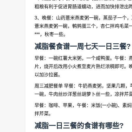
粗粮有利于促进胃肠道蠕动，进而加快排泄出
3、晚餐：山药薏米燕麦粥一碗，蒸茄子一个，
薏米燕麦粥一碗，鹌鹑蛋三个，杏仁拌鸡毛菜一
***，秋枣一些。
减脂餐食谱一周七天一日三餐?
早餐：一碗红薯大米粥，一个咸鸭蛋。午餐：
片，烧开后改用小火煮至麦片熟烂浓稠即可。
以加沙拉酱。
周三减肥餐单 早餐：牛奶燕麦粥，坚果几颗，
一碗，牛肉丝炒洋葱丝胡萝卜丝一些，凉拌芹
早餐：咖啡、苹果，午餐：米饭(一小碗)、素
拌芹菜。
减脂一日三餐的食谱有哪些?