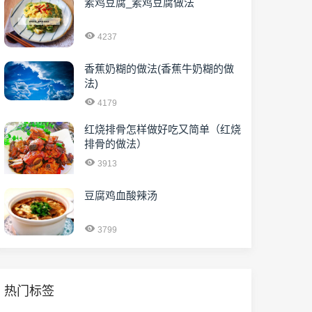
素鸡豆腐_素鸡豆腐做法
4237
香蕉奶糊的做法(香蕉牛奶糊的做
法)
4179
红烧排骨怎样做好吃又简单（红烧
排骨的做法）
3913
豆腐鸡血酸辣汤
3799
热门标签