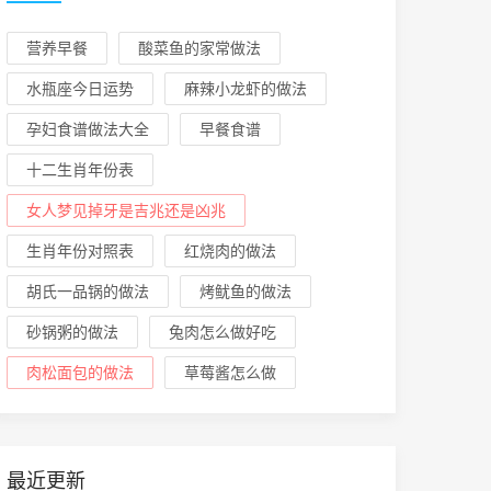
营养早餐
酸菜鱼的家常做法
水瓶座今日运势
麻辣小龙虾的做法
孕妇食谱做法大全
早餐食谱
十二生肖年份表
女人梦见掉牙是吉兆还是凶兆
生肖年份对照表
红烧肉的做法
胡氏一品锅的做法
烤鱿鱼的做法
砂锅粥的做法
兔肉怎么做好吃
肉松面包的做法
草莓酱怎么做
最近更新