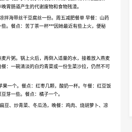
昨晚胃肠道产生的代谢废物和食物残渣。
凉拌海带丝干豆腐丝一份。周五减肥餐单 早餐：山药
些。餐点：苦丁茶一杯***因她最近有些上火，便秘
燕麦片粥。锅上火后，再倒入适量的水，接着放入燕麦
晚餐：一碗清淡的白灼青菜或一份生菜沙拉，仍然不可
苹果一个。餐点：红枣几颗，酸奶一杯。午餐：红豆饭
菜豆芽一些。餐点：橘子一个。
焖扁豆、炒青菜、冬瓜汤，晚餐：鸡肉、烧胡萝卜、凉