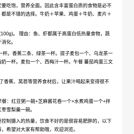
定要吃饱，营养全面。因此含丰富蛋白质的食物是必不
，都是不错的选择。牛奶＋苹果、鸡蛋＋牛奶、麦片＋
、蔬菜(100g)。 理由：鱼、虾都属于高蛋白低热量食物，蔬
于消化。
一杯。香蕉二条、绿茶一杯。提子麦包一个、乌龙茶一
奶一杯。麦包一个、西梅汁一杯。午餐 蕃茄鸡蛋三文
上了香蕉、莴苣等营养食材后，让果汁喝起来变得很不
早餐：红豆粥一碗+芝麻酱花卷一个+水煮鸡蛋一个+拌
红枣雪梨羹一碗。
要控制摄入的热量，饮食不好的是很容易肥胖的，以下
料，希望对大家有帮助哦，欢迎浏览。