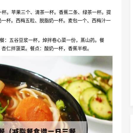
奶一杯。苹果三个、清茶一杯。香蕉二条、绿茶一杯。提
奶一杯。西梅五粒、脱脂奶一杯。麦包一个、西梅汁一
 早餐：五谷豆浆一杯，焯拌卷心菜一份，蒸山药。餐
，杏仁拌菠菜。餐点：酸奶一杯，香蕉半根。