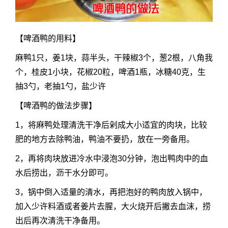
【啤酒鸭的用料】
麻鸭1只，姜1块，蒜半头，干辣椒3个，葱2根，八角我
个，桂皮1小块，花椒20粒，啤酒1瓶，冰糖40克，生
抽3勺，老抽1勺，盐少许
【啤酒鸭的做法步骤】
1，将麻鸭处理清洗干净后剁成大小适宜的肉块，比较
肥的地方去除鸭油，鸭油不要扔，放在一旁备用。
2，再将肉块放进冷水中浸泡30分钟，泡出鸭肉中的血
水后捞出，沥干水分即可。
3，锅中倒入适量的清水，再把泡好的鸭肉放入锅中，
加入少许料酒或者姜片去腥，大火烧开后撇去血沫，捞
出后再次清洗干净备用。