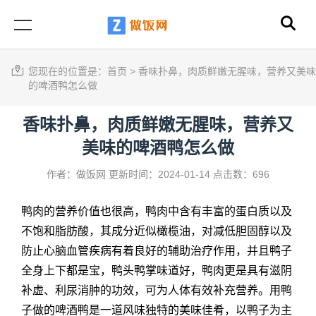
您现在的位置是：
首页
>
香味扑鼻，肉质鲜嫩无腥味，营养又美味
的啤酒鸭怎么做
香味扑鼻，肉质鲜嫩无腥味，营养又
美味的啤酒鸭怎么做
作者：做饭网
更新时间：2024-01-14
点击数：696
鸭肉的营养价值也很高，鸭肉中含有丰富的蛋白质以及
不饱和脂肪酸，其成分近似橄榄油，对减低胆固醇以及
防止心脑血管疾病有着良好的辅助治疗作用，并且鸭子
全身上下都是宝，鸭头鸭掌味道好，鸭肉更是具有滋阴
补虚、利尿消肿的功效，可为人体有效补充营养。用鸭
子做的啤酒鸭是一道风味独特的美味佳肴，以鸭子为主