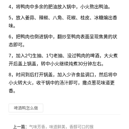
4，将鸭肉中多余的肥油放入锅中，小火熬出鸭油。
5，放入姜蒜、辣椒、八角、花椒、桂皮、冰糖煸出香
味。
6，把鸭肉也倒进锅中，翻炒至鸭肉表面呈现焦黄的状
态即可。
7，加入2勺生抽、1勺老抽、没过鸭肉的啤酒，大火煮
开后盖上锅盖，转中小火继续炖煮30分钟左右。
8，时间到后打开锅盖，加入少许食盐调口，然后将中
小火转大火，收干锅中的汤汁即可，撒点葱花味道更
香。
啤酒鸭怎么做
上一篇：
气味芳香，味道鲜美，香醇可口的猴