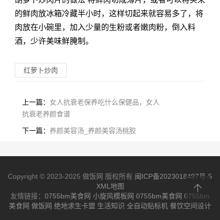
的鲜肉放冰箱冷藏半小时，这样切起来就容易多了，将
肉放在小碗里，加入少量的生粉或者嫩肉粉，倒入料
酒，少许美味鲜腌制。
红萝卜炒肉
上一篇：
女人抗衰老保养吃什么保健品，女人
抗衰老养颜食谱
下一篇：
养颜美容汤_养颜美容汤桃胶
Copyright © 2023-2025 做饭网 版权所有
闽ICP备2023018497号-5
XML地图
友情链接：
0755bm美食网
小旋风模板网
0755bm美食网
0755bm
美食网
做饭网
绝地求生卡盟
生活知识
全自动贴标机
餐饮空间设计