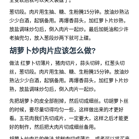
全变软后就可以关火装盘了。
葱切段。肉片用生抽、糖、生粉腌15分钟。放油炒熟沾
少少白酒，起锅备用。再爆香蒜头，加红萝卜片炒熟，
放盐调味炒匀后，倒入肉片一起炒。最后加蚝油和少许
老抽兜匀，放入葱段炒两下就可上碟。
胡萝卜炒肉片应该怎么做?
做法 红萝卜切薄片，猪肉切片，蒜头切碎，红葱头切
丝，葱切段。肉片用生抽、糖、生粉腌15分钟。放油炒
熟沾少少白酒，起锅备用。再爆香蒜头，加红萝卜片炒
熟，放盐调味炒匀后，倒入肉片一起炒。
先把胡萝卜的皮全部削掉，然后切成细丝。切胡萝卜丝
的时候，要尽量切得均匀一些，这样做出来的才更好
看。五花肉我们先切成片，一定要大，这样之后才能更
好的制作，然后把大肉片切成细丝备用。
胡萝卜炒肉片的做法 将鲜肉切成薄片，或者可以将买来