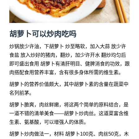
胡萝卜可以炒肉吃吗
炒锅放少许油，下胡萝卜 炒至略软，加入大蒜 放少许
食盐 放入炒好的猪肉，翻炒，加少许开水 翻炒均匀后
即可盛出食用 胡萝卜有清肝明目、健脾消食的功效，跟
肉搭配食用营养丰富，含有很多身体所需的维生素。
胡萝卜的营养价值颇大，其中胡萝卜素的含量在蔬菜中
名列前茅。
胡萝卜脆爽，肉丝鲜嫩，将这两个简单的原料结合，是
一道不错的清单美食——胡萝卜炒肉丝。这道菜富含维
生素、氨基酸，可以增强人的体质。
胡萝卜炒肉做法一，材料 胡萝卜100克、肉丝50克，木