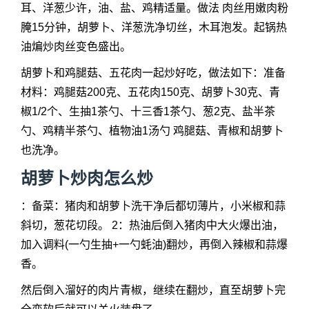
耳、洋葱少许，油、盐、鸡精适量。做法 肉丝用嫩肉粉
腌15分钟，胡萝卜、洋葱洗净切丝，木耳泡发。起锅热
油煸炒肉丝变色盛出。
胡萝卜和鸡腿菇、五花肉一起炒好吃，做法如下：准备
材料：鸡腿菇200克、五花肉150克、胡萝卜30克、青
椒1/2个、生抽1茶勺、十三香1茶勺、葱2克、盐半茶
勺、鸡精半茶勺、植物油1汤勺 鸡腿菇、青椒和胡萝卜
也洗净。
胡萝卜炒肉怎么炒
：备菜：猪肉和胡萝卜洗干净后都切薄片，小米椒和蒜
斜切，葱花切段。 2：热油后倒入猪肉中大火爆出油，
加入调料(一勺生抽+一勺蚝油)翻炒，再倒入辣椒和蒜爆
香。
然后倒入溜好的肉片青椒，继续在翻炒，直至胡萝卜完