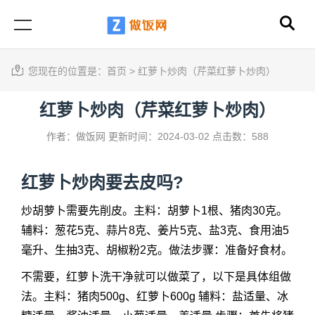
您现在的位置是：
首页
>
红萝卜炒肉（芹菜红萝卜炒肉）
红萝卜炒肉（芹菜红萝卜炒肉）
作者：做饭网
更新时间：2024-03-02
点击数：588
红萝卜炒肉
要去皮吗?
炒胡萝卜需要先削皮。主料：胡萝卜1根、猪肉30克。
辅料：葱花5克、蒜片8克、姜片5克、盐3克、食用油5
毫升、生抽3克、胡椒粉2克。做法步骤：准备好食材。
不需要，红萝卜洗干净就可以做菜了，以下是具体组做
法。主料：猪肉500g、红萝卜600g 辅料：盐适量、冰