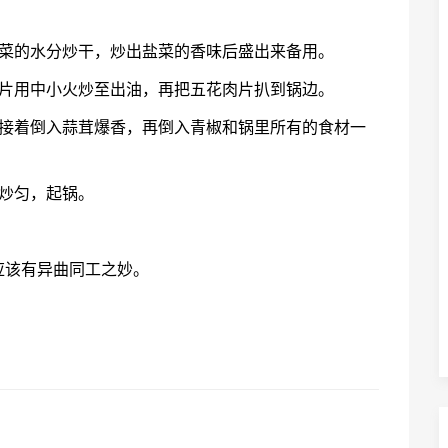
盐菜的水分炒干，炒出盐菜的香味后盛出来备用。
肉片用中小火炒至出油，再把五花肉片扒到锅边。
。接着倒入蒜茸爆香，再倒入青椒和锅里所有的食材一
炒匀，起锅。
应该有异曲同工之妙。