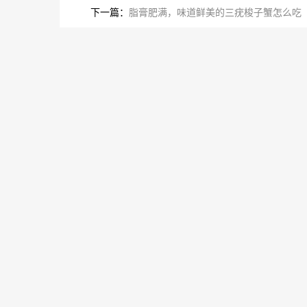
下一篇：
脂膏肥满，味道鲜美的三疣梭子蟹怎么吃