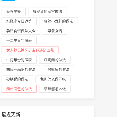
营养早餐
酸菜鱼的家常做法
水瓶座今日运势
麻辣小龙虾的做法
孕妇食谱做法大全
早餐食谱
十二生肖年份表
女人梦见掉牙是吉兆还是凶兆
生肖年份对照表
红烧肉的做法
胡氏一品锅的做法
烤鱿鱼的做法
砂锅粥的做法
兔肉怎么做好吃
肉松面包的做法
草莓酱怎么做
最近更新