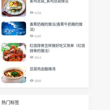
素鸡豆腐_素鸡豆腐做法
4238
香蕉奶糊的做法(香蕉牛奶糊的做
法)
4180
红烧排骨怎样做好吃又简单（红烧
排骨的做法）
3914
豆腐鸡血酸辣汤
3800
热门标签