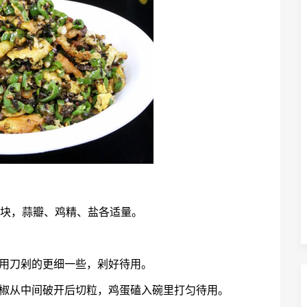
小块，蒜瓣、鸡精、盐各适量。
再用刀剁的更细一些，剁好待用。
青椒从中间破开后切粒，鸡蛋磕入碗里打匀待用。