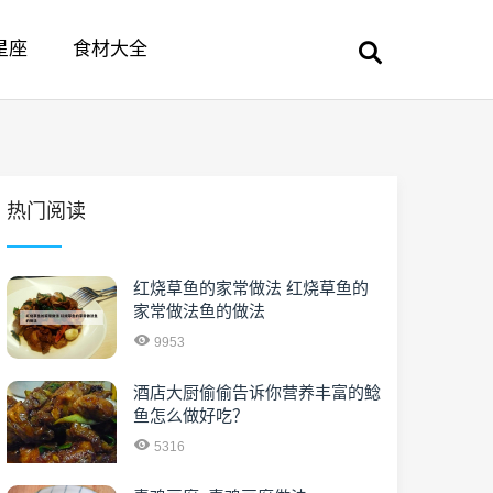
星座
食材大全
热门阅读
红烧草鱼的家常做法 红烧草鱼的
家常做法鱼的做法
9953
酒店大厨偷偷告诉你营养丰富的鲶
鱼怎么做好吃？
5316