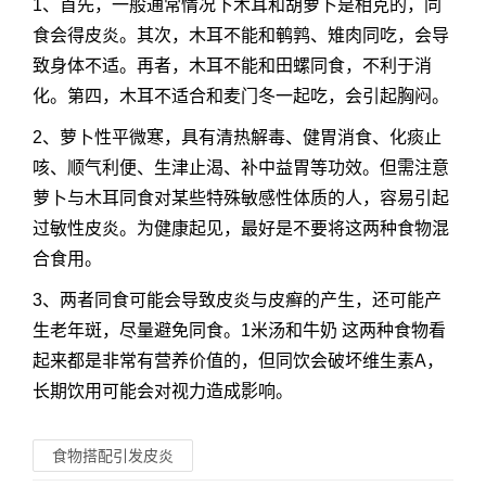
1、首先，一般通常情况下木耳和胡萝卜是相克的，同
食会得皮炎。其次，木耳不能和鹌鹑、雉肉同吃，会导
致身体不适。再者，木耳不能和田螺同食，不利于消
化。第四，木耳不适合和麦门冬一起吃，会引起胸闷。
2、萝卜性平微寒，具有清热解毒、健胃消食、化痰止
咳、顺气利便、生津止渴、补中益胃等功效。但需注意
萝卜与木耳同食对某些特殊敏感性体质的人，容易引起
过敏性皮炎。为健康起见，最好是不要将这两种食物混
合食用。
3、两者同食可能会导致皮炎与皮癣的产生，还可能产
生老年斑，尽量避免同食。1米汤和牛奶 这两种食物看
起来都是非常有营养价值的，但同饮会破坏维生素A，
长期饮用可能会对视力造成影响。
食物搭配引发皮炎