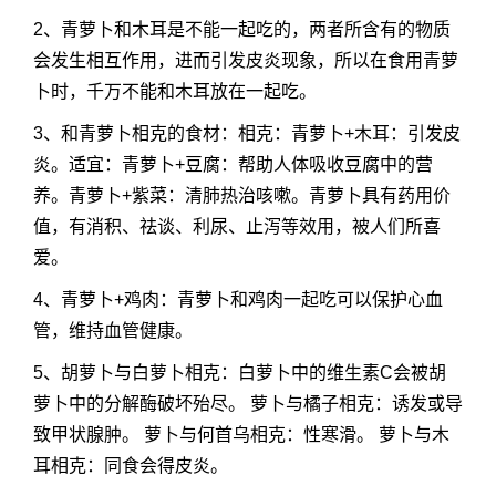
2、青萝卜和木耳是不能一起吃的，两者所含有的物质
会发生相互作用，进而引发皮炎现象，所以在食用青萝
卜时，千万不能和木耳放在一起吃。
3、和青萝卜相克的食材：相克：青萝卜+木耳：引发皮
炎。适宜：青萝卜+豆腐：帮助人体吸收豆腐中的营
养。青萝卜+紫菜：清肺热治咳嗽。青萝卜具有药用价
值，有消积、祛谈、利尿、止泻等效用，被人们所喜
爱。
4、青萝卜+鸡肉：青萝卜和鸡肉一起吃可以保护心血
管，维持血管健康。
5、胡萝卜与白萝卜相克：白萝卜中的维生素C会被胡
萝卜中的分解酶破坏殆尽。 萝卜与橘子相克：诱发或导
致甲状腺肿。 萝卜与何首乌相克：性寒滑。 萝卜与木
耳相克：同食会得皮炎。