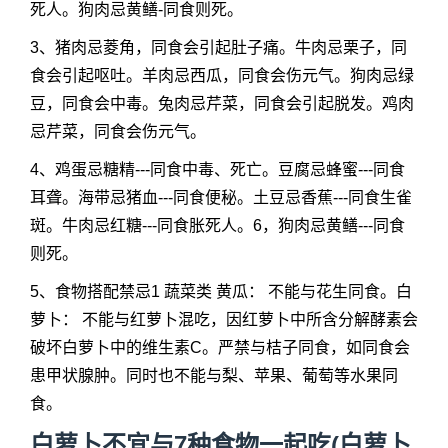
死人。狗肉忌黄鳝-同食则死。
3、猪肉忌菱角，同食会引起肚子痛。牛肉忌栗子，同
食会引起呕吐。羊肉忌西瓜，同食会伤元气。狗肉忌绿
豆，同食会中毒。兔肉忌芹菜，同食会引起脱发。鸡肉
忌芹菜，同食会伤元气。
4、鸡蛋忌糖精---同食中毒、死亡。豆腐忌蜂蜜---同食
耳聋。海带忌猪血---同食便秘。土豆忌香蕉---同食生雀
斑。牛肉忌红糖---同食胀死人。6，狗肉忌黄鳝---同食
则死。
5、食物搭配禁忌1 蔬菜类 黄瓜： 不能与花生同食。白
萝卜： 不能与红萝卜混吃，因红萝卜中所含分解酵素会
破坏白萝卜中的维生素C。严禁与桔子同食，如同食会
患甲状腺肿。同时也不能与梨、苹果、葡萄等水果同
食。
白萝卜不宜与7种食物一起吃(白萝卜