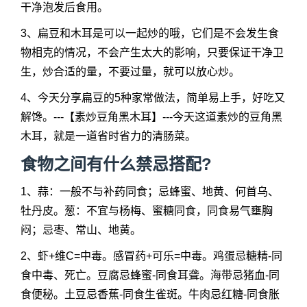
干净泡发后食用。
3、扁豆和木耳是可以一起炒的哦，它们是不会发生食
物相克的情况，不会产生太大的影响，只要保证干净卫
生，炒合适的量，不要过量，就可以放心炒。
4、今天分享扁豆的5种家常做法，简单易上手，好吃又
解馋。---【素炒豆角黑木耳】---今天这道素炒的豆角黑
木耳，就是一道省时省力的清肠菜。
食物之间有什么禁忌搭配?
1、蒜：一般不与补药同食；忌蜂蜜、地黄、何首乌、
牡丹皮。葱：不宜与杨梅、蜜糖同食，同食易气壅胸
闷；忌枣、常山、地黄。
2、虾+维C=中毒。感冒药+可乐=中毒。鸡蛋忌糖精-同
食中毒、死亡。豆腐忌蜂蜜-同食耳聋。海带忌猪血-同
食便秘。土豆忌香蕉-同食生雀斑。牛肉忌红糖-同食胀