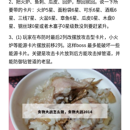
2、把火炉、鱼刺、瓜皮、回炉，想回就回。说一下所
要带的卡片：火炉5星、面粉袋6星、可乐6星、酒瓶6
星、三线7星、火盆6星、章鱼6星、瓜皮0星、木盘0
星、钢丝球0星或者木塞子0星级数没到要赶紧升。
3、(1) 玩家在布防时最后2列改摆放攻击型卡片，小火
炉等能源卡片摆放前移2列。这样boss 最多能破坏一些
能源卡片。关键是攻击卡片放到后方能攻击掉管道，并
能防御钻管道的老鼠。