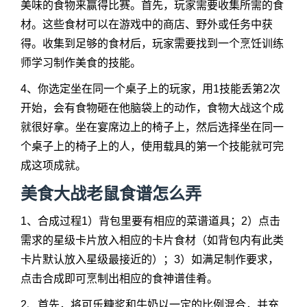
美味的食物来赢得比赛。首先，玩家需要收集所需的食
材。这些食材可以在游戏中的商店、野外或任务中获
得。收集到足够的食材后，玩家需要找到一个烹饪训练
师学习制作美食的技能。
4、你选定坐在同一个桌子上的玩家，用1技能丢第2次
开始，会有食物砸在他脑袋上的动作，食物大战这个成
就很好拿。坐在宴席边上的椅子上，然后选择坐在同一
个桌子上的椅子上的人，使用载具的第一个技能就可完
成这项成就。
美食大战老鼠食谱怎么弄
1、合成过程1）背包里要有相应的菜谱道具；2）点击
需求的星级卡片放入相应的卡片食材（如背包内有此类
卡片默认放入星级最接近的）；3）如满足制作要求，
点击合成即可烹制出相应的食神谱佳肴。
2、首先，将可乐糖浆和牛奶以一定的比例混合，并充