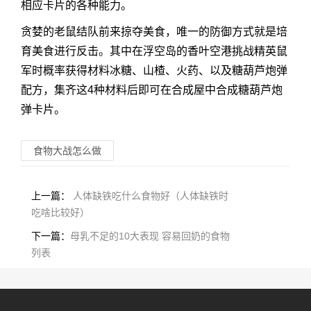
相应卡片的各种能力。
贪婪的老鼠结队前来掠夺美食，唯一的防御方式就是培
育美食进行反击。其中在浮空岛的香叶空港挑战精英鼠
军时概率获得材料冰糖、山楂、火药、以及糖葫芦炮弹
配方，集齐这4种材料后即可在合成屋中合成糖葫芦炮
弹卡片。
食物大战怎么做
上一篇：
人体缺铁吃什么食物好（人体缺铁时
吃啥比较好）
下一篇：
母乳不足的10大表现 容易回奶的食物
列表