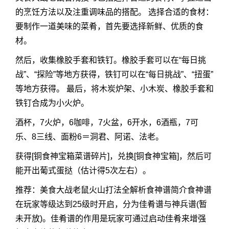
的烹饪方法以及注重调味品的搭配。 选择合适的食材：
要制作一道美味的菜肴，首先要选择新鲜、优质的食
材。
然后，收集橡胶手套和铁钉。橡胶手套可以在“每日挑
战”、“探险”等地方获得，铁钉可以在“每日挑战”、“扭蛋”
等地方获得。 最后，将木炭炉架、小木炭、橡胶手套和
铁钉合成为小火炉。
酒杯，7火炉，6咖啡，7火盆，6开水，6酒瓶，7可
乐、8三线、面粉6＝洞君、阿诺、法老。
获得[铜食神宝箱菜谱碎片]，兑换[铜食神宝箱]，然后可
能开出葡式蛋挞（估计得5次左右）。
推荐：美食大战老鼠火山打法全解析食神谱简介食神谱
在玩家等级达到25级时开启，分为佳肴谱与神兵谱(暂
未开放)。佳肴谱的作用是玩家可通过启动佳肴来增强