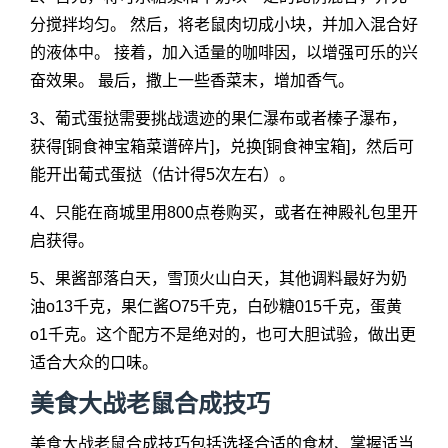
分搅拌均匀。 然后，将老鼠肉切成小块，并加入混合好
的液体中。 接着，加入适量的咖啡因，以增强可乐的兴
奋效果。 最后，撒上一些香菜末，增加香气。
3、葡式蛋挞需要挑战遗迹的果仁瀑布或者榛子瀑布，
获得[铜食神宝箱菜谱碎片]，兑换[铜食神宝箱]，然后可
能开出葡式蛋挞（估计得5次左右）。
4、只能在商城里用800点卷购买，或者在神殿礼包里开
启获得。
5、果酱部落白天，雪顶火山白天，其他调料最好为奶
油o13千克，果仁酱O75千克，白砂糖015千克，蛋黄
o1千克。这个配方不是绝对的，也可大胆试验，做出更
适合大众的口味。
美食大战老鼠合成技巧
美食大战老鼠合成技巧包括选择合适的食材、掌握适当