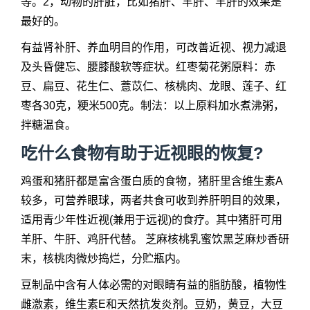
等。2，动物的肝脏，比如猪肝、羊肝、羊肝的效果是
最好的。
有益肾补肝、养血明目的作用，可改善近视、视力减退
及头昏健忘、腰膝酸软等症状。红枣菊花粥原料：赤
豆、扁豆、花生仁、薏苡仁、核桃肉、龙眼、莲子、红
枣各30克，粳米500克。制法：以上原料加水煮沸粥，
拌糖温食。
吃什么食物有助于近视眼的恢复?
鸡蛋和猪肝都是富含蛋白质的食物，猪肝里含维生素A
较多，可营养眼球，两者共食可收到养肝明目的效果，
适用青少年性近视(兼用于远视)的食疗。其中猪肝可用
羊肝、牛肝、鸡肝代替。 芝麻核桃乳蜜饮黑芝麻炒香研
末，核桃肉微炒捣烂，分贮瓶内。
豆制品中含有人体必需的对眼睛有益的脂肪酸，植物性
雌激素，维生素E和天然抗发炎剂。豆奶，黄豆，大豆