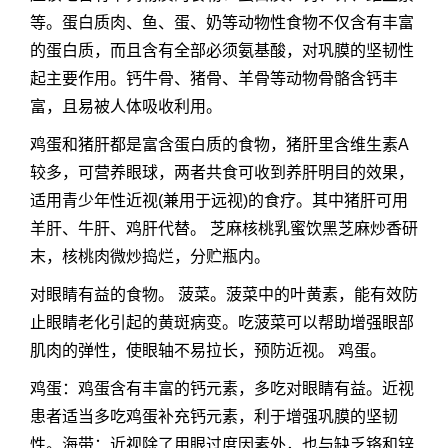
等。蛋白质肉、鱼、蛋、奶等动物性食物不仅含有丰富
的蛋白质，而且含有全部必须氨基酸，对巩膜的坚韧性
起主要作用。钙牛骨、猪骨、羊骨等动物骨骼含钙丰
富，且易被人体吸收利用。
鸡蛋和猪肝都是富含蛋白质的食物，猪肝里含维生素A
较多，可营养眼球，两者共食可收到养肝明目的效果，
适用青少年性近视(兼用于远视)的食疗。其中猪肝可用
羊肝、牛肝、鸡肝代替。 芝麻核桃乳蜜饮黑芝麻炒香研
末，核桃肉微炒捣烂，分贮瓶内。
对眼睛有益的食物。 菠菜。菠菜中的叶黄素，能有效防
止眼睛老化引起的黄斑病变。吃菠菜可以帮助增强眼部
肌肉的弹性，使眼轴不易拉长，预防近视。 鸡蛋。
鸡蛋：鸡蛋含有丰富的钙元素，多吃对眼睛有益。近视
患者适当多吃鸡蛋补充钙元素，利于增强巩膜的坚韧
性。海带：近视除了用眼过度因素外，也与缺乏铬和锌