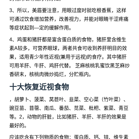
3、所以，美眉要注意，用眼过度时就吃根香蕉，这样
可通过饮食增加营养，改善视力，并能对眼睛干涩疼痛
等症状起到—定的缓解作用。
4、鸡蛋和猪肝都是富含蛋白质的食物，猪肝里含维生
素A较多，可营养眼球，两者共食可收到养肝明目的效
果，适用青少年性近视(兼用于远视)的食疗。其中猪肝
可用羊肝、牛肝、鸡肝代替。 芝麻核桃乳蜜饮黑芝麻炒
香研末，核桃肉微炒捣烂，分贮瓶内。
十大恢复近视食物
，胡萝卜、菠菜、莴苣叶、韭菜、空心菜（竹叶菜）、
豌豆苗、苜蓿、南瓜、番茄、苋菜、枇杷、紫菜、青豆
等。2，动物的肝脏，比如猪肝、羊肝、羊肝的效果是
最好的。
应该吃含有下列物质的食物：蛋白质、钙、锌、维生素