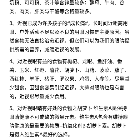
奶粉、可可粉、茶叶等含锌量较多；酵母、牛肉、谷
类、肉类、肝类与干酪等含铬量较多。
3、近视已成为许多孩子的#成长痛#，长时间近距离用
眼、户外活动不足以及不良的用眼习惯是主要原因。虽
然食物无法直接治愈近视，但它们可以为我们的眼睛提
供所需的营养，减缓近视的发展。
4、对近视眼有益的食物有枸杞、龙眼、鱼肝油、番
薯、玉米、红枣、菊花、胡萝卜、山药、菠菜、茄子、
西红柿、羊肝、猪肝、罗汉果、鸡蛋、人参等。尽量减
少甜食，因甜食容易引起近视，大蒜对眼睛也是有害
的，近视眼尽量减少食用。
5、对近视眼睛有好处的食物之胡萝卜 维生素A是保持
眼睛健康不可或缺的微量元素。维生素A包含有维持眼
睛健康的最重要的物质--抗氧化剂β-胡萝卜素。胡萝卜
是摄入维生素A最好的选择。