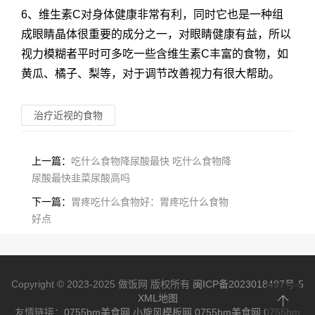
6、维生素C对身体健康非常有利，同时它也是一种组
成眼睛晶体很重要的成分之一，对眼睛健康有益，所以
视力模糊者平时可多吃一些含维生素C丰富的食物，如
黄瓜、橘子、梨等，对于调节改善视力有很大帮助。
治疗近视的食物
上一篇：
吃什么食物降尿酸最快 吃什么食物降
尿酸最快韭菜尿酸高吗
下一篇：
胃疼吃什么食物好：胃疼吃什么食物
好点
Copyright © 2023-2025 做饭网 版权所有
闽ICP备2023018497号-5
XML地图
友情链接：
0755bm美食网
小旋风模板网
0755bm美食网
0755bm