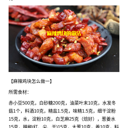
【麻辣鸡块怎么做一】
所需食材：
赤小豆500克，白砂糖200克，油菜叶末10克，水发冬
菇1个，料酒10克，精盐1.5克，味精1.5克，细干淀粉
15克，水，淀粉10克，白芝麻25克（焙好），葱姜水
15克，辣椒(红、尖、干)15克，大葱10克，姜10克，料