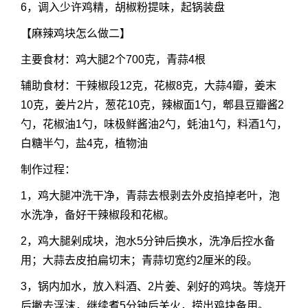
6，调入少许鸡精，胡椒粉提味，起锅装盘
【
麻辣鸡块怎么做二
】
主要食材：
鸡大腿2个700克，青蒜4根
辅助食材：干辣椒段12克，花椒8克，大蒜4瓣，姜末
10克，姜片2片，葱花10克，辣椒面1勺，郫县豆瓣酱2
勺，花椒油1勺，味极鲜酱油2勺，蚝油1勺，料酒1勺，
白糖半勺，盐4克，植物油
制作过程：
1，鸡大腿冲洗干净，青蒜去根剥去外皮掐掉老叶，泡
水洗净，备好干辣椒段和花椒。
2，鸡大腿剁成块，泡水5分钟后换水，洗净后控水备
用；大蒜去皮拍扁切末；青蒜切宽约2厘米的段。
3，锅内加水，放入料酒、2片姜、剁好的鸡块。等烧开
后撇去浮沫，继续煮5分钟后关火，捞出鸡块备用。