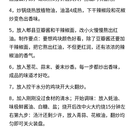
4，炒锅烧热放植物油，油温4成热，下干辣椒段和花椒
炒变色出香味。
5，放入郫县豆瓣酱和干辣椒面，改小火慢慢熬出红
油。制作要点：要想鸡块颜色好看，除了豆瓣酱还要加
干辣椒面，把它熬出红油，不但更红润，还有浓浓的辣
椒油的香气。
6，放入葱花、蒜末、姜末炒香。每一步都炒出香味，
成品的味道才好吃。
7，放入控干水分的鸡块开大火翻炒。
8，加入刚刚没过食材的清水；开始调味：放入蚝油、
味极鲜酱油、白糖、盐；烧开后改中火大约烧15分钟左
右第九步：汤汁还剩少许，放入青蒜、花椒油，翻炒均
匀即可关火装盘。