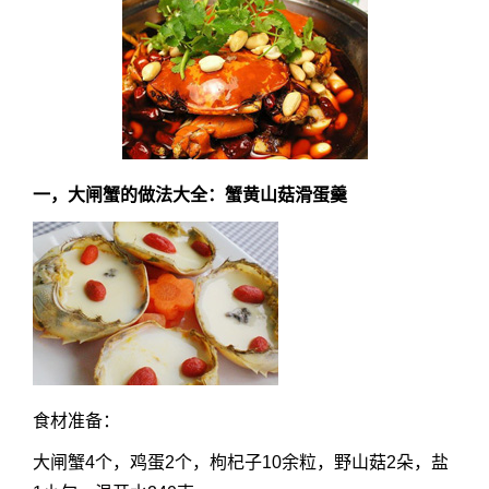
一，大闸蟹的做法大全：蟹黄山菇滑蛋羹
食材准备：
大闸蟹4个，鸡蛋2个，枸杞子10余粒，野山菇2朵，盐