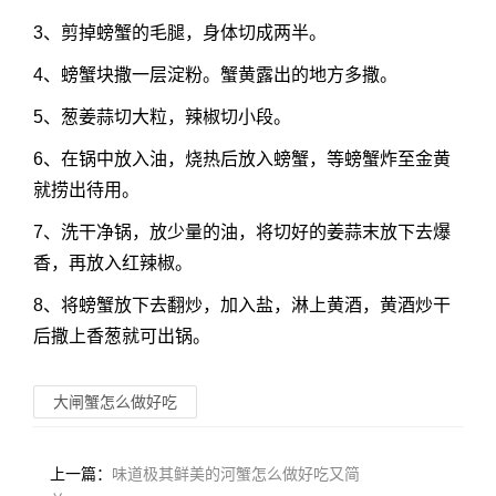
3、剪掉螃蟹的毛腿，身体切成两半。
4、螃蟹块撒一层淀粉。蟹黄露出的地方多撒。
5、葱姜蒜切大粒，辣椒切小段。
6、在锅中放入油，烧热后放入螃蟹，等螃蟹炸至金黄
就捞出待用。
7、洗干净锅，放少量的油，将切好的姜蒜末放下去爆
香，再放入红辣椒。
8、将螃蟹放下去翻炒，加入盐，淋上黄酒，黄酒炒干
后撒上香葱就可出锅。
大闸蟹怎么做好吃
上一篇：
味道极其鲜美的河蟹怎么做好吃又简