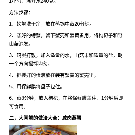
1小勺，温开水240克。
方法步骤：
1、螃蟹洗干净，放在蒸锅中蒸20分钟。
2、蒸好的螃蟹，留下蟹壳和蟹黄备用，将枸杞子和野
山菇泡发。
3、鸡蛋打散，加入适量的水，山菇末和适量的盐，朝
一个方向搅拌均匀。
4、把搅好的蛋液放在装有蟹黄的蟹壳里。
5、用保鲜膜将盘子包住。
6、蒸8分钟，放入枸杞，在将保鲜膜盖住，1分钟后即
可食用。
二，大闸蟹的做法大全：咸肉蒸蟹