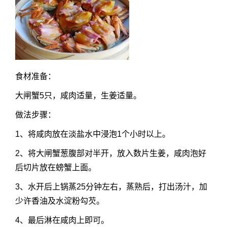
食材准备：
大闸蟹5只，咸肉适量，生姜适量。
做法步骤：
1、将咸肉放在淡盐水中浸泡1个小时以上。
2、将大闸蟹葱腹部对半开，放入数片生姜，咸肉泡好
后切片放在螃蟹上面。
3、水开后上锅蒸25分钟左右，蒸熟后，打出汤汁，加
少许香油及水淀粉勾芡。
4、最后淋在咸肉上即可。