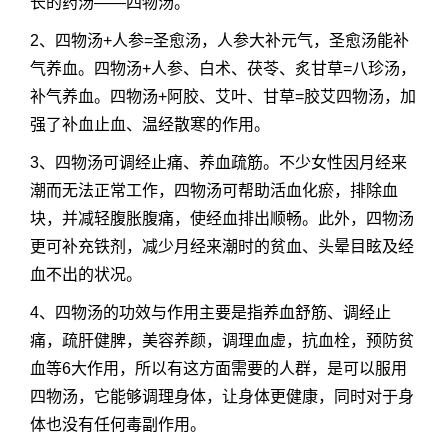
长的药汤——四物汤。
2、四物汤+人参=圣愈汤，人参大补元气，圣愈汤能补
气养血。四物汤+人参、白术、茯苓、炙甘草=八珍汤，
补气养血。四物汤+阿胶、艾叶、甘草=胶艾四物汤，加
强了补血止血、温经散寒的作用。
3、四物汤可调经止痛、养血疏筋。不少女性因月经来
潮而无法正常工作，四物汤可帮助活血化瘀，排除血
块，并减轻腹胀腹痛，使经血排出顺畅。此外，四物汤
更可补充铁剂，减少月经来潮时的贫血、头晕目眩及经
血不出的状况。
4、
四物汤的功效
与作用主要是指养血舒筋、调经止
痛，疏肝健脾，美容养颜，调理血虚，抗血栓，预防贫
血等6大作用，所以有这方面需要的人群，是可以服用
四物汤，它能够调理身体，让身体更健康，同时对于身
体也没有任何毒副作用。