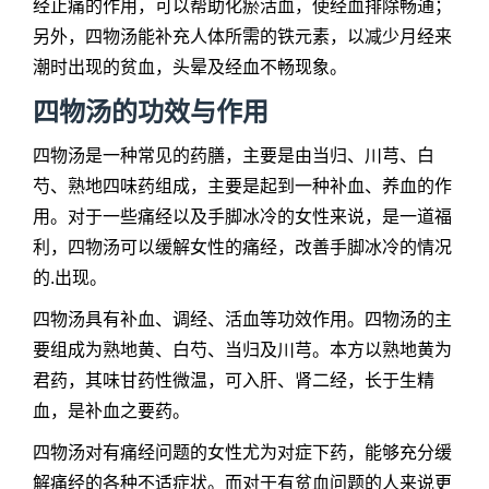
经止痛的作用，可以帮助化瘀活血，使经血排除畅通；
另外，四物汤能补充人体所需的铁元素，以减少月经来
潮时出现的贫血，头晕及经血不畅现象。
四物汤的功效与作用
四物汤是一种常见的药膳，主要是由当归、川芎、白
芍、熟地四味药组成，主要是起到一种补血、养血的作
用。对于一些痛经以及手脚冰冷的女性来说，是一道福
利，四物汤可以缓解女性的痛经，改善手脚冰冷的情况
的.出现。
四物汤具有补血、调经、活血等功效作用。四物汤的主
要组成为熟地黄、白芍、当归及川芎。本方以熟地黄为
君药，其味甘药性微温，可入肝、肾二经，长于生精
血，是补血之要药。
四物汤对有痛经问题的女性尤为对症下药，能够充分缓
解痛经的各种不适症状。而对于有贫血问题的人来说更