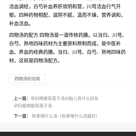
活血调经，白芍补血养肝敛阴和营，川芎活血行气开
郁。四种药物相配，滋阴不腻，温而不燥，营养调和，
补血活血。
四物汤的配方 四物汤是一道传统药膳。以当归、川芎、
白芍、熟地四味药材为主要原料熬制而成，是中医补
血、养血的经典药膳。当归、川芎、白芍、熟地四味药
材，这就是四物汤配方。
四物汤的功效
上一篇：
孕妇喝银耳莲子汤对胎儿有什么好处
孕妇能喝银耳莲子汤
下一篇：
秋季喝什么汤（秋季喝什么汤最好）