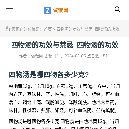
您现在的位置是：
首页
>
四物汤的功效与禁忌_四物汤的功效
四物汤的功效与禁忌_四物汤的功效
作者：做饭网
更新时间：2024-03-05
点击数：511
四物汤是哪四物各多少克?
熟地黄12g，当归10g，白芍12g，川芎8g。方中，当归
为君药，其味甘、辛，性温，归肝、心、脾经，可补血
活血、调经止痛、润肠通便、泽颜润肤。熟地为臣药，
味甘，性微温，归肝、肾经，可补血滋阴、益精填髓。
四物汤是哪四物各多少克 四物汤是由熟地黄12g、当归