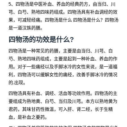
5、四物汤是中医补血、养血的经典药方，由当归、川
芎、白芍、熟地四味药组成。四物汤具有补血调经的效
果，可减轻经痛。四物汤是什么 四物汤是什么？四物汤
是一道汉族药膳。
四物汤的功效
是什么?
四物汤是一种常见的药膳，主要是由当归、川芎、白
芍、熟地四味药组成，主要是起到一种补血、养血的作
用。对于一些痛经以及手脚冰冷的女性来说，是一道福
利，四物汤可以缓解女性的痛经，改善手脚冰冷的情况
的.出现。
四物汤具有补血、调经、活血等功效作用。四物汤的主
要组成为熟地黄、白芍、当归及川芎。本方以熟地黄为
君药，其味甘药性微温，可入肝、肾二经，长于生精
血，是补血之要药。