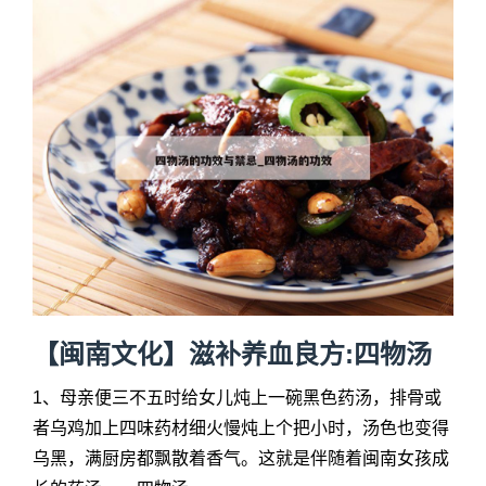
【闽南文化】滋补养血良方:四物汤
1、母亲便三不五时给女儿炖上一碗黑色药汤，排骨或
者乌鸡加上四味药材细火慢炖上个把小时，汤色也变得
乌黑，满厨房都飘散着香气。这就是伴随着闽南女孩成