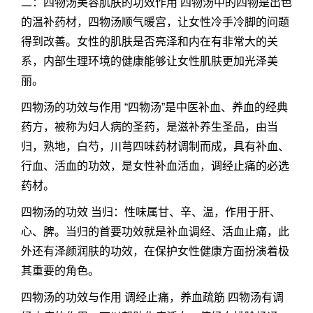
二：四物汤美容肌肤的功效作用 四物汤中的四物是出色
的温补药材，四物汤顺气暖宫，让女性冷手冷脚的问题
得到改善。女性的肌肤是否亮泽和内在有非常大的关
系，内部生理环境的健康能够让女性肌肤更加光泽美
丽。
四物汤的功效与作用 “四物汤”是中医补血、养血的经典
药方，被称为妇人病的圣药，是滋补养生圣品，由当
归，熟地，白芍，川芎四味药材调制而成，具有补血、
行血、活血的功效，是女性补血活血，调经止痛的必选
药材。
四物汤的功效 当归：性味属甘、辛、温，作用于肝、
心、脾。当归的首要功效就是补血调经、活血止痛，此
外还有泽颜润肤的功效，在保护女性健康方面扮演着极
其重要的角色。
四物汤的功效与作用 调经止痛，养血疏筋 四物汤有调