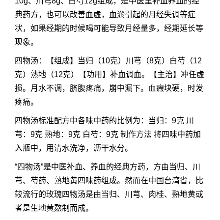
10g、川芎8g、白芍12g组成，是中医里补血养血的经
典药方，也可以改善血虚，血淤引起的月经失调等症
状，如果经期的时候喝可能导致月经量多，经期延长等
现象。
四物汤：【组成】当归（10克）川芎（8克）白芍（12
克）熟地（12克）【功用】补血调血。【主治】冲任虚
损。月水不调，脐腹疼痛，崩中漏下。血瘕块硬，时发
疼痛。
四物汤标准配方中各味中药的比例为：当归：9克 川
芎：9克 熟地：9克 白芍：9克 制作方法 将四味中药加
入瓶中，用清水洗净，沥干水分。
“四物汤”是中医补血、养血的经典方药，方由当归、川
芎、芍药、熟地黄四味药组成。然而在中国台湾省，比
较流行的玫瑰四物汤是由当归、川芎、肉桂、熟地黄或
者是生地黄熬制而成。