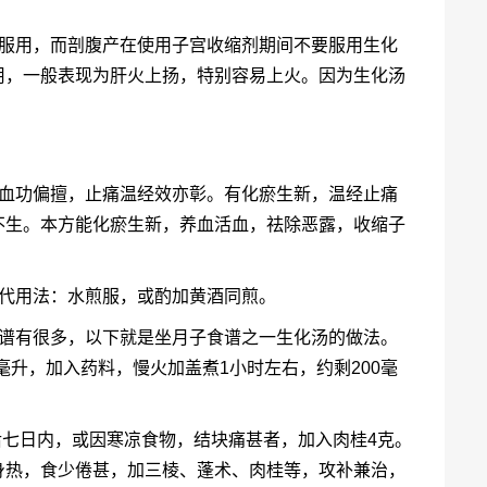
始服用，而剖腹产在使用子宫收缩剂期间不要服用生化
用，一般表现为肝火上扬，特别容易上火。因为生化汤
活血功偏擅，止痛温经效亦彰。有化瘀生新，温经止痛
不生。本方能化瘀生新，养血活血，祛除恶露，收缩子
现代用法：水煎服，或酌加黄酒同煎。
食谱有很多，以下就是坐月子食谱之一生化汤的做法。
0毫升，加入药料，慢火加盖煮1小时左右，约剩200毫
后七日内，或因寒凉食物，结块痛甚者，加入肉桂4克。
身热，食少倦甚，加三棱、蓬术、肉桂等，攻补兼治，