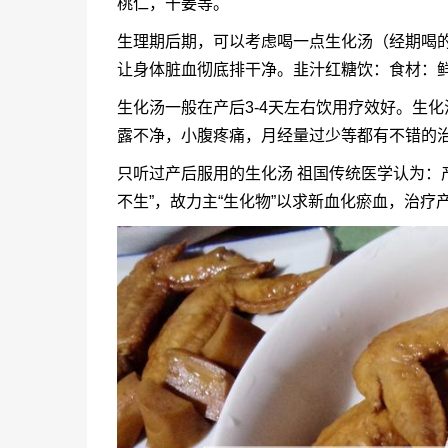
桃仁，干姜等。
生理期后期，可以考虑喝一点生化汤（经期喝
让身体脏血彻底排干净。韭汁红糖饮：食材：鲜韭
生化汤一般在产后3-4天左右饮用疗效好。生
露不净，小腹疼痛，月经量过少等都有不错的
只听过产后服用的生化汤 祖国传统医学认为：
不生”，故力主“生化物”以求新血化瘀血，治疗