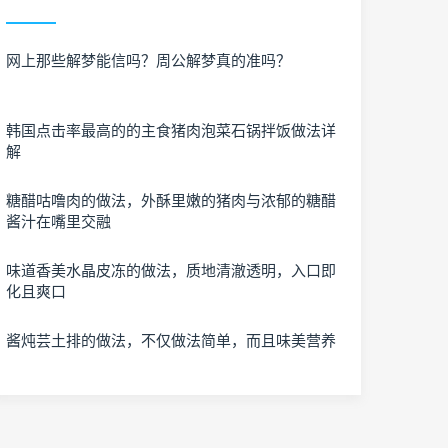
网上那些解梦能信吗？周公解梦真的准吗？
韩国点击率最高的的主食猪肉泡菜石锅拌饭做法详
解
糖醋咕噜肉的做法，外酥里嫩的猪肉与浓郁的糖醋
酱汁在嘴里交融
味道香美水晶皮冻的做法，质地清澈透明，入口即
化且爽口
酱炖芸土排的做法，不仅做法简单，而且味美营养