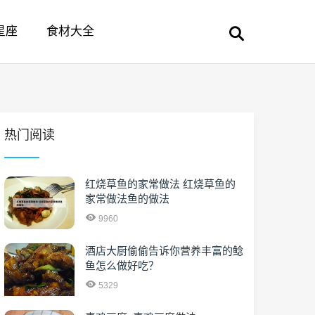
星座
食材大全
热门阅读
红烧草鱼的家常做法 红烧草鱼的
家常做法鱼的做法
9960
酒店大厨偷偷告诉你营养丰富的鲶
鱼怎么做好吃？
5329