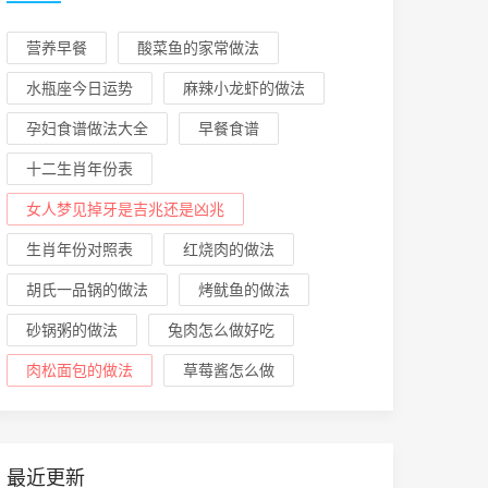
营养早餐
酸菜鱼的家常做法
水瓶座今日运势
麻辣小龙虾的做法
孕妇食谱做法大全
早餐食谱
十二生肖年份表
女人梦见掉牙是吉兆还是凶兆
生肖年份对照表
红烧肉的做法
胡氏一品锅的做法
烤鱿鱼的做法
砂锅粥的做法
兔肉怎么做好吃
肉松面包的做法
草莓酱怎么做
最近更新