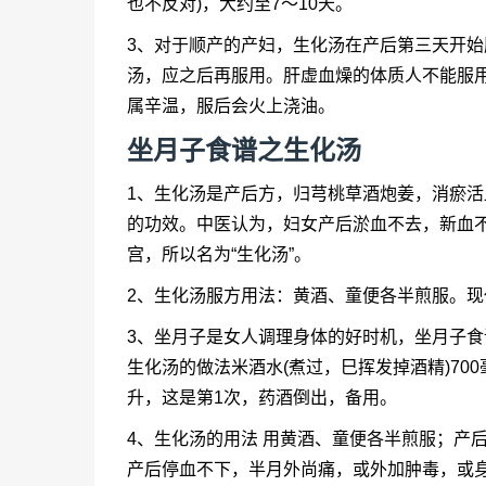
也不反对)，大约至7～10天。
3、对于顺产的产妇，生化汤在产后第三天开
汤，应之后再服用。肝虚血燥的体质人不能服
属辛温，服后会火上浇油。
坐月子食谱之生化汤
1、生化汤是产后方，归芎桃草酒炮姜，消瘀
的功效。中医认为，妇女产后淤血不去，新血
宫，所以名为“生化汤”。
2、生化汤服方用法：黄酒、童便各半煎服。
3、坐月子是女人调理身体的好时机，坐月子
生化汤的做法米酒水(煮过，巳挥发掉酒精)70
升，这是第1次，药酒倒出，备用。
4、生化汤的用法 用黄酒、童便各半煎服；产
产后停血不下，半月外尚痛，或外加肿毒，或