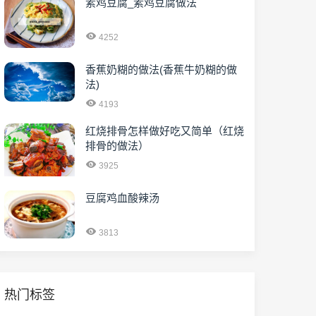
素鸡豆腐_素鸡豆腐做法
4252
香蕉奶糊的做法(香蕉牛奶糊的做
法)
4193
红烧排骨怎样做好吃又简单（红烧
排骨的做法）
3925
豆腐鸡血酸辣汤
3813
热门标签