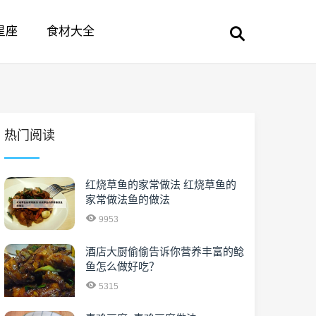
星座
食材大全
热门阅读
红烧草鱼的家常做法 红烧草鱼的
家常做法鱼的做法
9953
酒店大厨偷偷告诉你营养丰富的鲶
鱼怎么做好吃？
5315