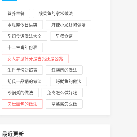
营养早餐
酸菜鱼的家常做法
水瓶座今日运势
麻辣小龙虾的做法
孕妇食谱做法大全
早餐食谱
十二生肖年份表
女人梦见掉牙是吉兆还是凶兆
生肖年份对照表
红烧肉的做法
胡氏一品锅的做法
烤鱿鱼的做法
砂锅粥的做法
兔肉怎么做好吃
肉松面包的做法
草莓酱怎么做
最近更新