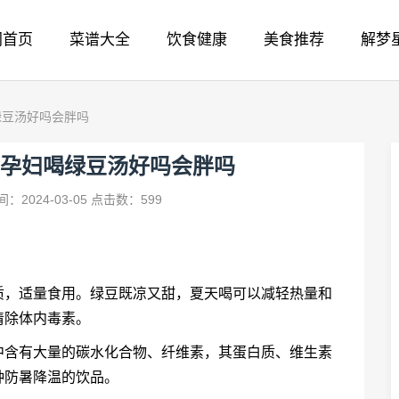
网首页
菜谱大全
饮食健康
美食推荐
解梦
绿豆汤好吗会胖吗
孕妇喝绿豆汤好吗会胖吗
：2024-03-05
点击数：599
质，适量食用。绿豆既凉又甜，夏天喝可以减轻热量和
清除体内毒素。
中含有大量的碳水化合物、纤维素，其蛋白质、维生素
种防暑降温的饮品。