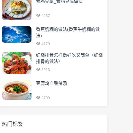
素鸡豆腐_素鸡豆腐做法
4237
香蕉奶糊的做法(香蕉牛奶糊的做
法)
4179
红烧排骨怎样做好吃又简单（红烧
排骨的做法）
3913
豆腐鸡血酸辣汤
3799
热门标签