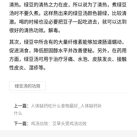
清热。绿豆的清热之力在皮，所以说为了清热，煮绿豆
汤时不要久煮。这样熬出来的绿豆汤颜色碧绿，比较清
澈。喝的时候也没必要把豆子一起吃进去，就可以达到
很好的清热功效。解毒。
其次，绿豆中所含有的大量纤维素能够加速肠道蠕动，
促进消食，降低胆固醇水平并改善便秘。另外，在药用
方面，绿豆汤可用于治疗牙痛、水泡、皮肤发炎、接触
性皮炎、湿疹等。
绿豆汤的功效
上一篇：
人体缺钙吃什么食物最好_人体缺钙补
什么
下一篇：
鸡汤功效：艾草头煲鸡汤功效