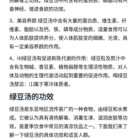
热解毒之功效。绿豆汤中所含有的蛋白质、磷脂均有兴
奋神经、增进食欲的功效。
3、美容养颜 绿豆汤中含有大量的蛋白质、维生素、纤
维素、脂肪以及钙、铁、磷等成分物质，适量食用可以
为人体肌肤提供养分，使人体肌肤变的细嫩、光滑，具
有一定美容养颜的作用。
4、⑷绿豆汤有促进新陈代谢的作用：绿豆粒及煎汁中
含有生物碱、香豆素、植物甾醇等生理活性物质，对人
体及动物的生理代谢活动起到重要的促进作用。喝绿豆
汤禁忌：⑴属于寒冷体质者。
绿豆汤的功效
绿豆汤是东亚地区流传甚广的一种食物，由绿豆和水煮
成。它被认为具有清热解毒、消暑生津、滋润皮肤等功
效，是夏季饮食中常见的清凉饮品之一。下面我们来了
解一下绿豆汤的具体功效和适宜人群。