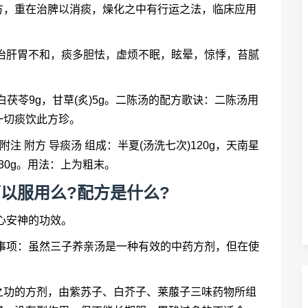
方，重在治脾以消痰，燥化之中有行运之法，临床应用
主治肝胃不和，痰多胆怯，虚烦不眠，眩晕，惊悸，苔腻
白茯苓9g，甘草(炙)5g。二陈汤的配方歌诀：二陈汤用
一切痰饮此方珍。
注 附方 导痰汤 组成：半夏(汤洗七次)120g，天南星
各30g。用法：上为粗末。
可以服用么?配方是什么?
心安神的功效。
事项：虽然三子养亲汤是一种有效的中药方剂，但在使
之功的方剂，由紫苏子、白芥子、莱菔子三味药物所组