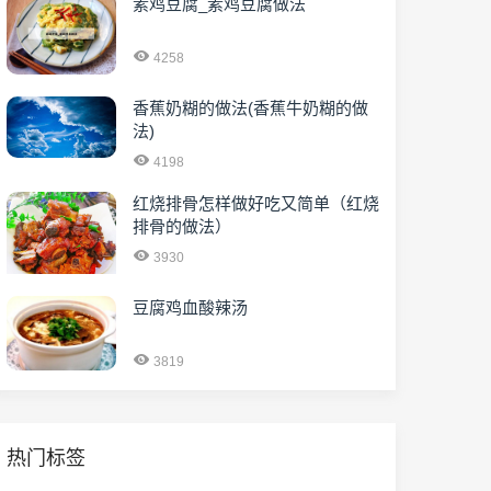
素鸡豆腐_素鸡豆腐做法
4258
香蕉奶糊的做法(香蕉牛奶糊的做
法)
4198
红烧排骨怎样做好吃又简单（红烧
排骨的做法）
3930
豆腐鸡血酸辣汤
3819
热门标签