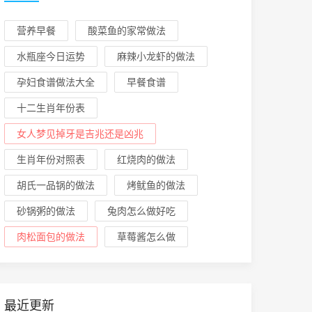
营养早餐
酸菜鱼的家常做法
水瓶座今日运势
麻辣小龙虾的做法
孕妇食谱做法大全
早餐食谱
十二生肖年份表
女人梦见掉牙是吉兆还是凶兆
生肖年份对照表
红烧肉的做法
胡氏一品锅的做法
烤鱿鱼的做法
砂锅粥的做法
兔肉怎么做好吃
肉松面包的做法
草莓酱怎么做
最近更新