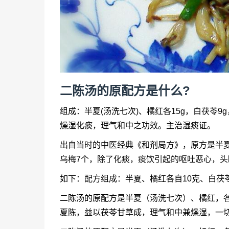
二陈汤的原配方是什么?
组成：半夏(汤洗七次)、橘红各15g，白茯苓9
燥湿化痰，理气和中之功效。主治湿痰证。
出自当时的中医经典《和剂局方》，原方是半
乌梅7个，除了化痰，痰饮引起的呕吐恶心，头
如下：配方组成：半夏、橘红各自10克、白茯苓
二陈汤的原配方是半夏（汤洗七次）、橘红，
夏陈，益以茯苓甘草成，理气和中兼燥湿，一