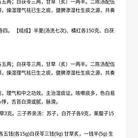
各五两；白茯苓三两，甘草（炙）一两半。二陈汤配伍
顾，燥湿理气祛已生之痰，健脾渗湿杜生痰之源，共奏
四。 【组成】半夏(汤洗七次)、橘红各150克、白茯
。
各五两；白茯苓三两，甘草（炙）一两半。二陈汤配伍
顾，燥湿理气祛已生之痰，健脾渗湿杜生痰之源，共奏
痰，理气和中之功效。主治湿痰证。咳嗽痰多，色白易
心悸，舌苔白滑或腻，脉滑。
草3克。三子养亲汤：苏子，白芥子各9克，莱菔子15
(各15g)白茯苓三钱(9g) 甘草炙，一钱半(5g) 生