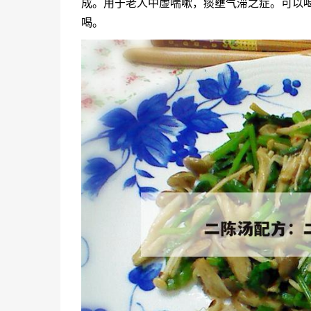
成。用于老人中虚喘嗽，痰壅气滞之症。可以
喝。