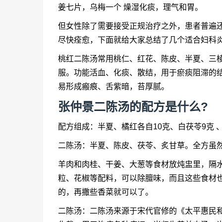
姜七片，乌梅一个 燥湿化痰，理气和胃。
但女性除了需要接受正规治疗之外，患者普遍
尽快痊愈，下面就给大家总结了几个适合妇科
桃红二陈汤常用桃仁、红花、陈皮、半夏、三
服。功能活血、化痰、散结，用于瘀痰阻滞的
易形成瘢痕、舌紫暗，苔厚腻。
张仲景二陈汤的配方是什么?
配方组成：半夏、橘红各自10克、白茯苓9克 
二陈汤：半夏、陈皮、茯苓、炙甘草。全方虽
羊肉和肉桂、干姜、大葱等食材放炖盅里，隔
粒、花椒等配料，可以除膻味，而且这些食材
的，再撒些香菜就可以了。
二陈汤：二陈汤来源于宋代官修的《太平惠民