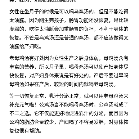
女性在坐月子的时候是可以喝乌鸡汤的，但是不能吃得
太油腻。因为刚生完孩子，肠胃功能还没恢复，是比较
虚弱的，吃得太油腻会加重肠胃的负担，不利于身体的
恢复。不管是乌鸡汤还是普通的鸡汤，都不应该做得太
油腻给产妇吃。
老母鸡汤有好处因为女性生产之后身体弱，母鸡汤含有
丰富的营养，所以月子里，喝母鸡汤可以使产妇身体尽
快恢复，对产妇身体来说是有好处的。产后不要过早喝
母鸡汤如果在产后，较短的时间内就喝老母鸡汤。
等一切恢复正常，乳汁分泌正常，就可以用老母鸡汤来
补充元气啦！公鸡汤当不能喝母鸡汤时，公鸡汤就成了
不二之选。它不仅能更好地促进乳汁的分泌，而且因为
公鸡的脂肪含量较少，产妇喝了不容易发胖，对身体恢
复也很有帮助。