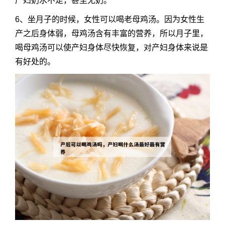
产妇奶水不足，甚至无奶。
6、坐月子的时候，女性可以喝老母鸡汤。因为女性生
产之后身体弱，母鸡汤含有丰富的营养，所以月子里，
喝母鸡汤可以使产妇身体尽快恢复，对产妇身体来说是
有好处的。