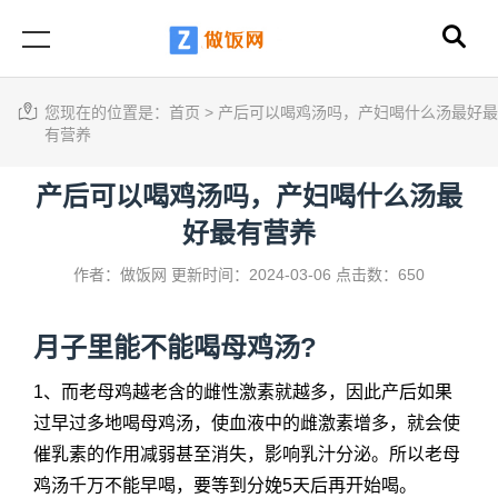
您现在的位置是：
首页
>
产后可以喝鸡汤吗，产妇喝什么汤最好最
有营养
产后可以喝鸡汤吗，产妇喝什么汤最
好最有营养
作者：做饭网
更新时间：2024-03-06
点击数：650
月子里能不能喝母鸡汤?
1、而老母鸡越老含的雌性激素就越多，因此产后如果
过早过多地喝母鸡汤，使血液中的雌激素增多，就会使
催乳素的作用减弱甚至消失，影响乳汁分泌。所以老母
鸡汤千万不能早喝，要等到分娩5天后再开始喝。