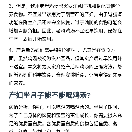
3、但是，饮用老母鸡汤也需要注意时机和搭配其他营
养食物。不宜过早饮用对于剖宫产的产妇，由于胃肠道
功能在刚生产后还未完全恢复，过于油腻的食物可能会
增加胃肠负担。因此，老母鸡汤不宜过早饮用，最好在
生产一周后开始饮用。
4、产后新妈妈们需要特别的呵护，尤其是在饮食方
面。虽然鸡汤被视为滋补圣品，但其实产后过早饮用并
不适宜。本文将为大家介绍产后喝鸡汤的正确方法，帮
助新妈妈们科学饮食，合理安排膳食，让宝宝得到充足
的营养。
产妇坐月子能不能喝鸡汤?
病情分析：你好，可以吃鸡肉喝鸡汤的。坐月子期间，
为了自己身体的恢复和宝宝的茁壮成长，你需要摄入充
足的优质蛋白质。含优质蛋白质的食物包括鱼类、禽
类、红肉、奶制品和豆制品等。