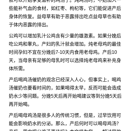
就可以开始享受滋补的鸡汤了。炖鸡汤时，不妨加入一
些能补气血的食材，如红枣、枸杞等，它们能促进产后
身体的恢复。益母草有助于恶露排出吃点益母草也有助
于体内恶露的排出。
公鸡可以增加乳汁公鸡含有少量的雄激素。如果分娩后
吃公鸡和睾丸，产妇的乳汁就会增加。炖老母鸡的最佳
时间孕妇不宜在分娩后7-10天内食用老母鸡。产后10
天，当母亲有足够的母乳时可以选择炖老母鸡来补充身
体所需。
产后喝鸡汤催奶的观念已经深入人心，但事实上，喝鸡
汤催奶也要看时间的，如果喝得太早，反而可能会造成
奶水少等问题。分娩5天后再开始喝建议等到分娩5天后
再开始喝。
产后喝母鸡汤是很多人的传统习惯，但是，过早饮用可
能会影响奶水的分泌。那么，产后何时可以喝母鸡汤？