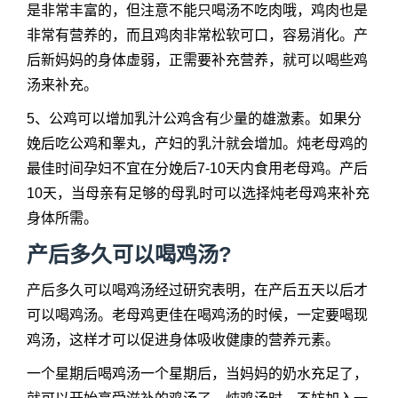
是非常丰富的，但注意不能只喝汤不吃肉哦，鸡肉也是
非常有营养的，而且鸡肉非常松软可口，容易消化。产
后新妈妈的身体虚弱，正需要补充营养，就可以喝些鸡
汤来补充。
5、公鸡可以增加乳汁公鸡含有少量的雄激素。如果分
娩后吃公鸡和睾丸，产妇的乳汁就会增加。炖老母鸡的
最佳时间孕妇不宜在分娩后7-10天内食用老母鸡。产后
10天，当母亲有足够的母乳时可以选择炖老母鸡来补充
身体所需。
产后多久可以喝鸡汤?
产后多久可以喝鸡汤经过研究表明，在产后五天以后才
可以喝鸡汤。老母鸡更佳在喝鸡汤的时候，一定要喝现
鸡汤，这样才可以促进身体吸收健康的营养元素。
一个星期后喝鸡汤一个星期后，当妈妈的奶水充足了，