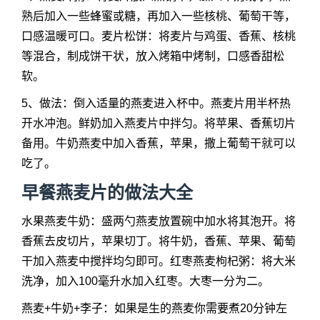
熟后加入一些蜂蜜或糖，再加入一些核桃、葡萄干等，
口感温暖可口。麦片松饼：将麦片与鸡蛋、香蕉、核桃
等混合，制成饼干状，放入烤箱中烤制，口感香甜松
软。
5、做法：倒入适量的燕麦进入杯中。燕麦片用半杯热
开水冲泡。鲜奶加入燕麦片中拌匀。将苹果、香蕉切片
备用。牛奶燕麦中加入香蕉，苹果，撒上葡萄干就可以
吃了。
早餐燕
麦片的做法
大全
水果燕麦牛奶：盛两勺燕麦放置碗中加水将其泡开。将
香蕉去皮切片，苹果切丁。将牛奶，香蕉、苹果、葡萄
干加入燕麦中搅拌均匀即可。红枣燕麦枸杞粥：将大米
洗净，加入100毫升水加入红枣。大枣一分为二。
燕麦+牛奶+李子：如果是生的燕麦你需要煮20分钟左