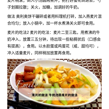
麦片稍滚；倒入小汤圆再煮开；把打好蛋花倒进去，勺
子划圈拉散；关火，加糖，加调好的牛奶。
做法 奥利奥饼干碾碎或者用料理机打碎，加入燕麦片混
合均匀；放入小锅中，加一杯水煮沸关火即可食用。
麦片的吃法2 麦片的吃法：麦片二至三匙，用煮沸的牛
奶冲入，放置三五分钟，待出现一些粘稠状后（口感会
有提高），食用。以水赥蛋或鸡蛋花（咸、甜均可），
冲入适量麦片，同样稍加放置再食用。