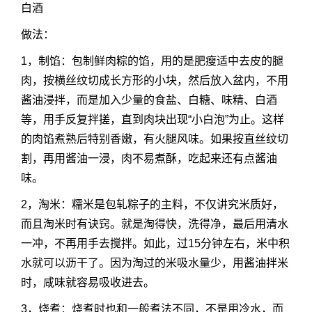
白酒
做法：
1，制馅：包制鲜肉粽的馅，用的是肥瘦适中去皮的腿
肉，按横丝纹切成长方形的小块，然后放入盆内，不用
酱油浸拌，而是加入少量的食盐、白糖、味精、白酒
等，用手反复拌搓，直到肉块出现“小白泡”为止。这样
的肉馅煮熟后特别香嫩，有火腿风味。如果按直丝纹切
割，再用酱油一浸，肉不易煮酥，吃起来还有点酱油
味。
2，淘米：糯米是包轧粽子的主料，不仅讲究米质好，
而且淘米时有诀窍。就是淘得快，洗得净，最后用清水
一冲，不再用手去搅拌。如此，过15分钟左右，米中积
水就可以沥干了。因为淘过的米吸水量少，用酱油拌米
时，咸味就容易吸收进去。
3，烧煮：烧煮时也和一般煮法不同，不是用冷水，而