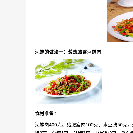
河蚌的做法一：葱烧豉香河蚌肉
食材准备：
河蚌肉400克。猪肥瘦肉100克、水豆豉50克。