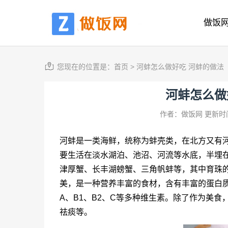
做饭
您现在的位置是：
首页
>
河蚌怎么做好吃 河蚌的做法
河蚌怎么做
作者：做饭网
更新时间
河蚌是一类海鲜，统称为蚌壳类，在北方又有
要生活在淡水湖泊、池沼、河流等水底，半埋
津厚蟹、长丰湖螃蟹、三角帆蚌等，其中育珠
美，是一种营养丰富的食材，含有丰富的蛋白
A、B1、B2、C等多种维生素。除了作为美
祛痰等。