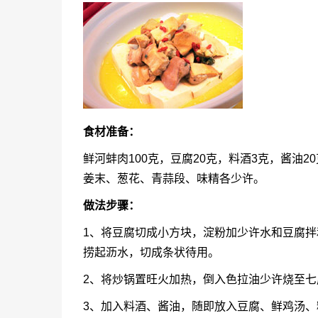
食材准备：
鲜河蚌肉100克，豆腐20克，料酒3克，酱油2
姜末、葱花、青蒜段、味精各少许。
做法步骤：
1、将豆腐切成小方块，淀粉加少许水和豆腐
捞起沥水，切成条状待用。
2、将炒锅置旺火加热，倒入色拉油少许烧至
3、加入料酒、酱油，随即放入豆腐、鲜鸡汤、