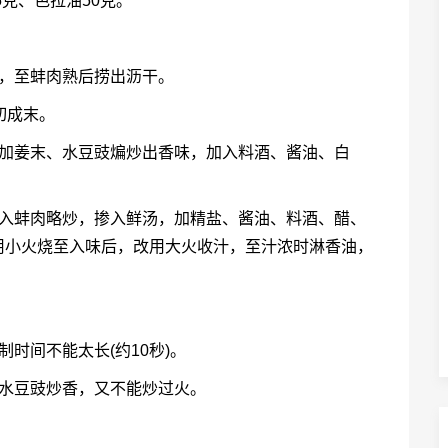
5克、色拉油50克。
等，至蚌肉熟后捞出沥干。
切成末。
，加姜末、水豆豉煸炒出香味，加入料酒、酱油、白
放入蚌肉略炒，掺入鲜汤，加精盐、酱油、料酒、醋、
用小火烧至入味后，改用大火收汁，至汁浓时淋香油，
时间不能太长(约10秒)。
把水豆豉炒香，又不能炒过火。