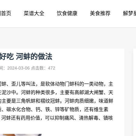
网首页
菜谱大全
饮食健康
美食推荐
解梦
好吃 河蚌的做法
：2024-03-06
点击数：472
河蚌、歪儿等叫法，是软体动物门蚌科的一类动物，主
在泥沙中。河蚌的种类很多，主要有高邮湖大闸蟹、天
的主要是三角帆蚌和褶纹冠蚌。河蚌肉质细嫩，味道鲜
质、碳水化合物、钙、铁、锌等矿物质，还有维生素
食，河蚌还有药用价值，可以抑制痛风、清热解毒、镇咳