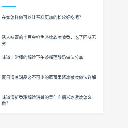
在家怎样做可以让蛋糕更加的松软好吃呢？
诱人味蕾的土豆金枪鱼派绵软喷喷香，吃了回味无
穷
味道非常棒的解馋下午茶榴莲酸奶做法分享
夏日清凉甜品必不可少的蓝莓果酱冰激凌做法详解
味道清新香甜解馋消暑的果仁血糯米冰激凌怎么
做？