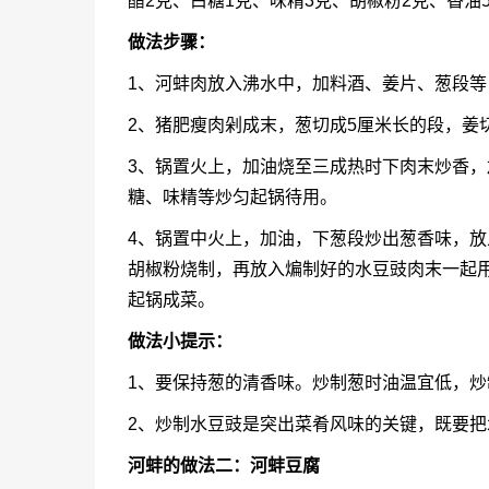
醋2克、白糖1克、味精3克、胡椒粉2克、香油
做法步骤：
1、河蚌肉放入沸水中，加料酒、姜片、葱段
2、猪肥瘦肉剁成末，葱切成5厘米长的段，姜
3、锅置火上，加油烧至三成热时下肉末炒香
糖、味精等炒匀起锅待用。
4、锅置中火上，加油，下葱段炒出葱香味，
胡椒粉烧制，再放入煸制好的水豆豉肉末一起
起锅成菜。
做法小提示：
1、要保持葱的清香味。炒制葱时油温宜低，炒制
2、炒制水豆豉是突出菜肴风味的关键，既要
河蚌的做法二：河蚌
豆腐