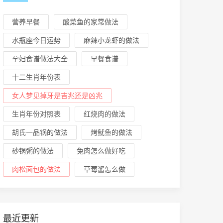
营养早餐
酸菜鱼的家常做法
水瓶座今日运势
麻辣小龙虾的做法
孕妇食谱做法大全
早餐食谱
十二生肖年份表
女人梦见掉牙是吉兆还是凶兆
生肖年份对照表
红烧肉的做法
胡氏一品锅的做法
烤鱿鱼的做法
砂锅粥的做法
兔肉怎么做好吃
肉松面包的做法
草莓酱怎么做
最近更新