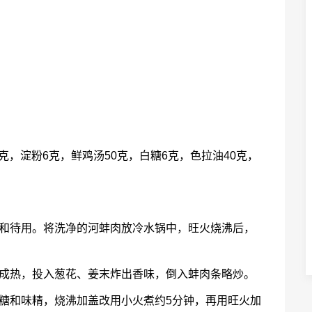
0克，淀粉6克，鲜鸡汤50克，白糖6克，色拉油40克，
拌和待用。将洗净的河蚌肉放冷水锅中，旺火烧沸后，
七成热，投入葱花、姜末炸出香味，倒入蚌肉条略炒。
糖和味精，烧沸加盖改用小火煮约5分钟，再用旺火加