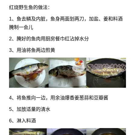
红烧野生鱼的做法：
1、鱼去鳞及内脏，鱼身两面划两刀，加盐、姜和料酒
腌制一会儿
2、腌好的鱼肉用厨房餐巾红沾掉水分
3、用油将鱼两边煎黄
4、将鱼推向一边，用余油爆香姜葱蒜和豆瓣酱
5、加放适量的清水
6、淋入料酒