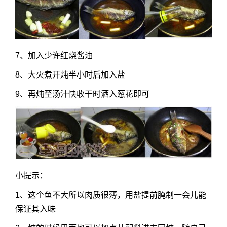
7、加入少许红烧酱油
8、大火煮开炖半小时后加入盐
9、再炖至汤汁快收干时洒入葱花即可
小提示：
1、这个鱼不大所以肉质很薄，用盐提前腌制一会儿能
保证其入味