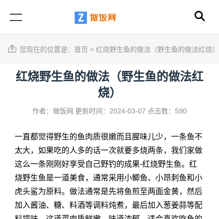
您现在的位置是：
首页
>
红烧野生鱼的做法（野生鱼的做法红烧）
红烧野生鱼的做法（野生鱼的做法红
烧）
作者：做饭网
更新时间：2024-03-07
点击数：590
一直都觉得野生的鱼肉质很嫩而且腥味儿少，一条鱼不
太大，如果吃的人多的话一次就要多烧两条，我们家做
这么一条刚刚好享受自己野钓的成果-红烧野生鱼。红
烧野生鱼是一道美食，通常采用小鲫鱼、小昂刺鱼和小
虎头鲨为原料。做法通常是先将鱼煎至两面金黄，然后
加入酱油、糖、料酒等调料炖煮，最后加入葱姜蒜等配
料提味。这道菜肉质鲜嫩，味道浓郁，适合喜欢吃鱼的