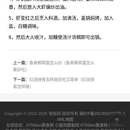
香，然后放入大虾煸炒出油。
5，虾变红之后烹入料酒，加清汤，盖锅焖烤，加入
盐，白糖调味。
6，然后大火收汁，加糖使汤汁浓稠即可出锅。
上一篇：
鱼香鹌鹑蛋怎么炒（鱼香鹌鹑蛋怎么
煮好吃）
下一篇：
红烧排骨怎样做好吃又简单（红烧排
骨怎样做）
Copyright © 2023-2025 做饭网 版权所有
闽ICP备2023018497号-5
XML地图
友情链接：
0755bm美食网
小旋风模板网
0755bm美食网
0755bm