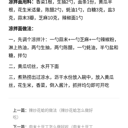
凉拌面用料：
香菜1根，生抽2勺，面条1份，黄瓜半
根，花生米适量，陈醋2勺，蚝油1勺，白糖3克，盐3
克，蒜末3瓣，芝麻10克，辣椒面1勺
凉拌面做法：
一，先调个凉拌汁：一勺蒜末+一勺芝麻+一勺辣椒粉，
淋上热油，两勺生抽，两勺陈醋，一勺蚝油，半勺盐和
糖，拌匀
二，黄瓜切丝，水开下面
三，煮熟捞出过凉水，沥干水份放入碗中，放入黄瓜
丝，花生米，香菜，倒入酱汁，抓拌均匀即可开吃
上一篇：
辣炒花蛤的做法（辣炒花蛤怎么做好
吃）
下一篇：
肉末土豆丁怎么做好吃（肉末土豆丁