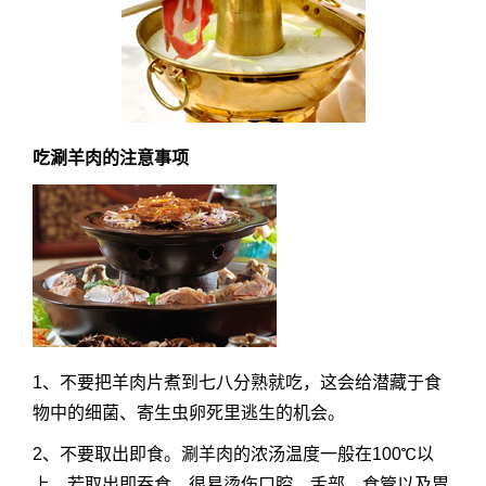
吃涮羊肉的注意事项
1、不要把羊肉片煮到七八分熟就吃，这会给潜藏于食
物中的细菌、寄生虫卵死里逃生的机会。
2、不要取出即食。涮羊肉的浓汤温度一般在100℃以
上，若取出即吞食，很易烫伤口腔、舌部、食管以及胃