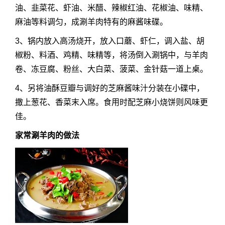
油、韭菜花、虾油、米醋、辣椒红油、花椒油、味精、
麻油等料调匀，成涮羊肉特有的麻酱味碟。
3、锅内放入高汤烧开，放入口蘑、虾仁，调入盐、胡
椒粉、料酒、鸡精、味精等，将汤倒入涮锅中，与羊肉
卷、冻豆腐、粉丝、大白菜、菠菜、金针菇一道上桌。
4、另将油酥豆瓣与调好的芝麻酱味汁分装在小碟中，
撒上葱花、香菜末入席。食用时配芝麻小烧饼则风味更
佳。
家常
涮羊肉的做法