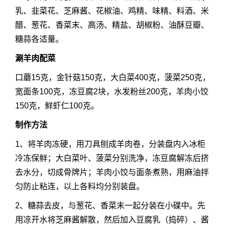
乳、韭菜花、芝麻酱、花椒油、鸡精、味精、料酒、米
醋、葱花、香菜末、高汤、精盐、胡椒粉、油酥豆瓣、
糖蒜各适量。
涮羊肉配菜
口蘑15克，金针菇150克，大白菜400克，菠菜250克，
宽面条100克，冻豆腐2块，水发粉丝200克，羊肉小饺
150克，鲜虾仁100克。
制作方法
1、将羊肉冻硬，用刀具刨成羊肉卷，分装盘内入冰柜
冷冻保鲜；大白菜叶、菠菜分别洗净，冻豆腐解冻后挤
去水分，切成骨牌片；羊肉小饺与面条煮熟，用麻油拌
匀防止粘连，以上各料均分别装盘。
2、糖蒜去皮，与葱花、香菜末一起分装在小碟中。先
用凉开水将芝麻酱解散，然后加入豆腐乳（捣碎）、酱