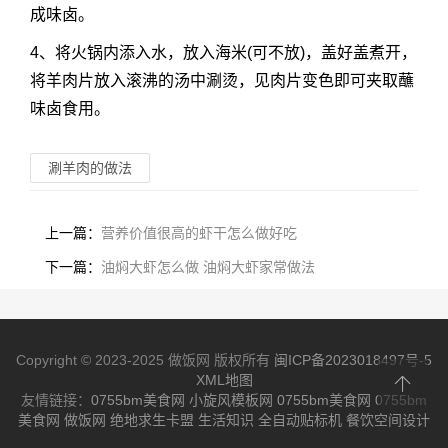
成味卤。
4、将火锅内添入水，放入海米(可不放)，盖好盖煮开，
将羊肉片放入滚沸的汤中涮烫，见肉片变色即可夹取蘸
味卤食用。
涮羊肉的做法
上一篇：
营养价值很高的虾干怎么做好吃
下一篇：
油焖大虾怎么做 油焖大虾家常做法
Copyright © 2023-2025 做饭网 版权所有
闽ICP备2023018497号-5
XML地图
友情链接：
0755bm美食网
小旋风模板网
0755bm美食网
0755bm
美食网
做饭网
绝地求生卡盟
生活知识
全自动贴标机
餐饮空间设计