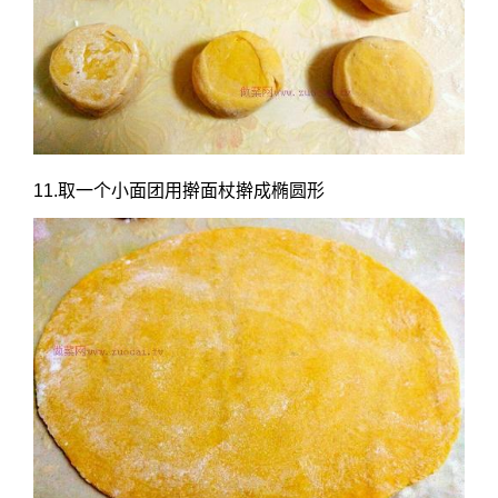
11.取一个小面团用擀面杖擀成椭圆形