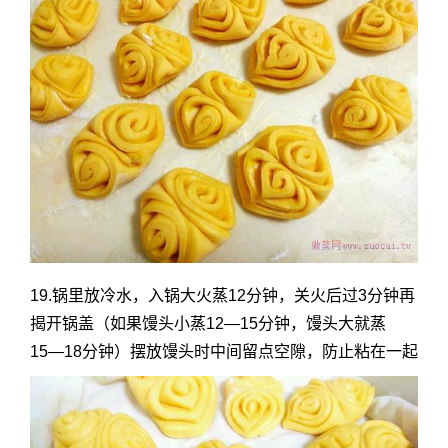
19.锅里放冷水，入锅大火蒸12分钟，关火后过3分钟再
揭开锅盖（如果馒头小蒸12―15分钟，馒头大就蒸
15―18分钟）摆放馒头时中间留点空隙，防止粘在一起