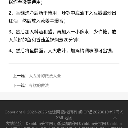
锅炸至微黄待用；
2、香菇洗净后沥干待用，炒锅中底油下入豆瓣酱炒出
红油，然后放入葱姜蒜爆香；
3、然后加入料酒和醋，再加入一小碗水，少许糖，放
入煎好的鱼和香菇盖锅焖煮20分钟；
4、然后将鱼翻面，大火收汁，加鸡精调味即可出锅。
上一篇：
大龙虾的做法大全
下一篇：
枣糕的做法
Copyright © 2023-2025 做饭网 版权所有
闽ICP备2023018497号-5
XML地图
友情链接：
0755bm美食网
小旋风模板网
0755bm美食网
0755bm