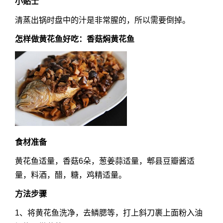
小贴士
清蒸出锅时盘中的汁是非常腥的，所以需要倒掉。
怎样做黄花鱼好吃：香菇焖黄花鱼
食材准备
黄花鱼适量，香菇6朵，葱姜蒜适量，郫县豆瓣酱适
量，料酒，醋，糖，鸡精适量。
方法步骤
1、将黄花鱼洗净，去鳞腮等，打上斜刀裹上面粉入油