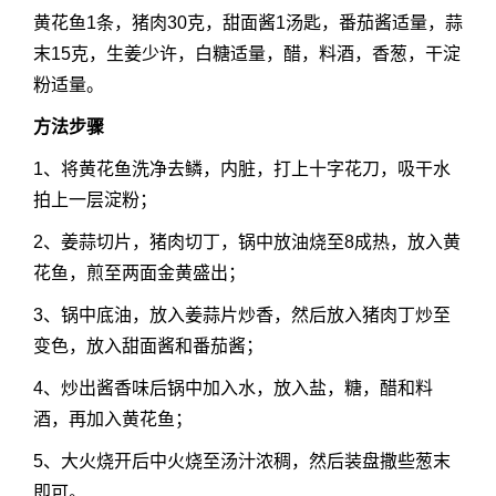
黄花鱼1条，猪肉30克，甜面酱1汤匙，番茄酱适量，蒜
末15克，生姜少许，白糖适量，醋，料酒，香葱，干淀
粉适量。
方法步骤
1、将黄花鱼洗净去鳞，内脏，打上十字花刀，吸干水
拍上一层淀粉；
2、姜蒜切片，猪肉切丁，锅中放油烧至8成热，放入黄
花鱼，煎至两面金黄盛出；
3、锅中底油，放入姜蒜片炒香，然后放入猪肉丁炒至
变色，放入甜面酱和番茄酱；
4、炒出酱香味后锅中加入水，放入盐，糖，醋和料
酒，再加入黄花鱼；
5、大火烧开后中火烧至汤汁浓稠，然后装盘撒些葱末
即可。