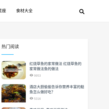
星座
食材大全
热门阅读
红烧草鱼的家常做法 红烧草鱼的
家常做法鱼的做法
9953
酒店大厨偷偷告诉你营养丰富的鲶
鱼怎么做好吃？
5316