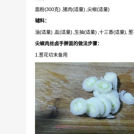
面粉(300克) ,猪肉(适量) ,尖椒(适量)
辅料：
油(适量) ,盐(适量) ,生抽(适量) ,十三香(适量), 
尖椒肉丝卤手擀面的做法步骤：
1.葱花切末备用