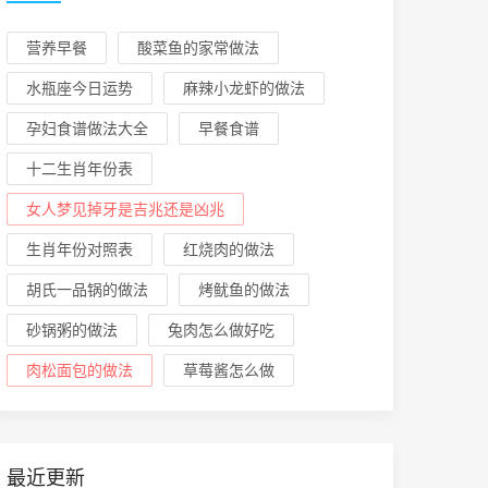
营养早餐
酸菜鱼的家常做法
水瓶座今日运势
麻辣小龙虾的做法
孕妇食谱做法大全
早餐食谱
十二生肖年份表
女人梦见掉牙是吉兆还是凶兆
生肖年份对照表
红烧肉的做法
胡氏一品锅的做法
烤鱿鱼的做法
砂锅粥的做法
兔肉怎么做好吃
肉松面包的做法
草莓酱怎么做
最近更新