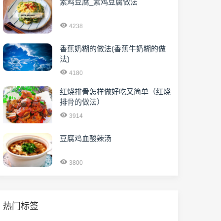
素鸡豆腐_素鸡豆腐做法
4238
香蕉奶糊的做法(香蕉牛奶糊的做
法)
4180
红烧排骨怎样做好吃又简单（红烧
排骨的做法）
3914
豆腐鸡血酸辣汤
3800
热门标签