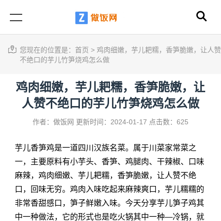
您现在的位置是：
首页
>
鸡肉细嫩，芋儿耙糯，香笋脆嫩，让人赞
不绝口的芋儿竹笋烧鸡怎么做
鸡肉细嫩，芋儿耙糯，香笋脆嫩，让
人赞不绝口的芋儿竹笋烧鸡怎么做
作者：做饭网
更新时间：2024-01-17
点击数：625
芋儿香笋鸡是一道四川汉族名菜。属于川菜家常菜之
一，主要原料有小芋头、香笋、鸡腿肉、干辣椒、口味
麻辣，鸡肉细嫩、芋儿耙糯，香笋脆嫩，让人赞不绝
口，回味无穷。鸡肉入味吃起来麻辣爽口，芋儿糯糯的
非常香甜感口，笋子鲜嫩入味。今天分享芋儿笋子鸡其
中一种做法，它的形式也是吃火锅其中一种—冷锅，就