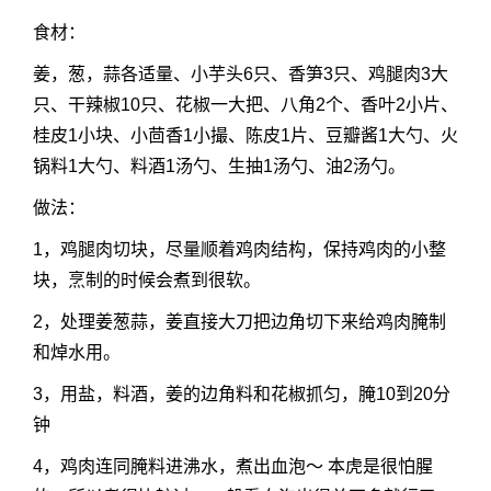
食材：
姜，葱，蒜各适量、小芋头6只、香笋3只、鸡腿肉3大
只、干辣椒10只、花椒一大把、八角2个、香叶2小片、
桂皮1小块、小茴香1小撮、陈皮1片、豆瓣酱1大勺、火
锅料1大勺、料酒1汤勺、生抽1汤勺、油2汤勺。
做法：
1，鸡腿肉切块，尽量顺着鸡肉结构，保持鸡肉的小整
块，烹制的时候会煮到很软。
2，处理姜葱蒜，姜直接大刀把边角切下来给鸡肉腌制
和焯水用。
3，用盐，料酒，姜的边角料和花椒抓匀，腌10到20分
钟
4，鸡肉连同腌料进沸水，煮出血泡～ 本虎是很怕腥