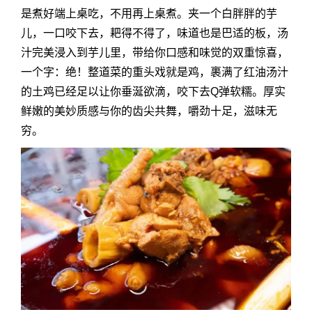
是煮好端上桌吃，不用再上桌煮。夹一个白胖胖的芋
儿，一口咬下去，耙得不得了，味道也是巴适的板，汤
汁完美浸入到芋儿里，带给你口感和味觉的双重惊喜，
一个字：绝！整道菜的重头戏就是鸡，裹满了红油汤汁
的土鸡已经足以让你垂涎欲滴，咬下去Q弹软糯。厚实
鲜嫩的美妙质感与你的齿尖共舞，嚼劲十足，滋味无
穷。