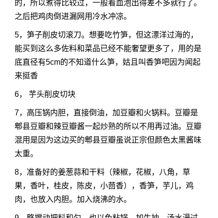
的，所以煮得比较过，一般看血泡出得差不多就行了。
之后把鸡肉倒进漏网用冷水冲凉。
5，笋子削皮切滚刀。想要吃竹笋，但这漂洋过海的，
能买到这么多佐料和菜品已经不能奢望更多了，用的是
底直径有5cm的不知道什么笋，姑且叫香笋吧因为闻起
来挺香
6， 芋头削皮切块
7，高压锅内胆，直接倒油，加豆瓣和火锅料。豆瓣是
郫县豆瓣和辣豆瓣酱一起炒熟的所以不用再过油。豆瓣
混用是因为这边买的郫县豆瓣虽说正宗但颜色太黑酱味
太重。
8，准备好的姜葱蒜和干料（辣椒，花椒，八角，草
果，香叶，桂皮，陈皮，小茴香），香笋，芋儿，鸡
肉，也放入内胆。加入烧沸的水。
9，略搅动把料和匀，也以免粘锅。加生抽。汤水漫过