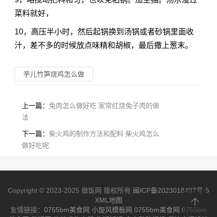
菜料就好，
10，高压半小时，然后起锅换到汤锅或者砂锅里面收
汁，差不多的时候放点味精和胡椒，最后撒上葱末。
芋儿竹笋烧鸡怎么做
上一篇：
兔肉怎么做好吃 家常红烧兔子肉的做
法
下一篇：
柴火鸡的制作方法和配料 柴火鸡怎么
做好吃呢
Copyright © 2023-2025 做饭网 版权所有
闽ICP备2023018497号-5
XML地图
友情链接：
0755bm美食网
小旋风模板网
0755bm美食网
0755bm