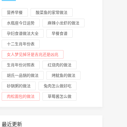
营养早餐
酸菜鱼的家常做法
水瓶座今日运势
麻辣小龙虾的做法
孕妇食谱做法大全
早餐食谱
十二生肖年份表
女人梦见掉牙是吉兆还是凶兆
生肖年份对照表
红烧肉的做法
胡氏一品锅的做法
烤鱿鱼的做法
砂锅粥的做法
兔肉怎么做好吃
肉松面包的做法
草莓酱怎么做
最近更新