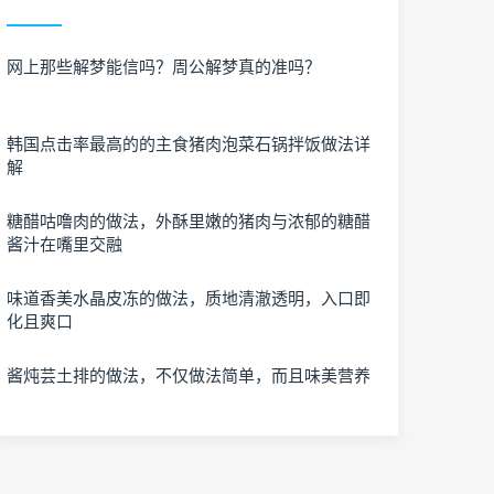
网上那些解梦能信吗？周公解梦真的准吗？
韩国点击率最高的的主食猪肉泡菜石锅拌饭做法详
解
糖醋咕噜肉的做法，外酥里嫩的猪肉与浓郁的糖醋
酱汁在嘴里交融
味道香美水晶皮冻的做法，质地清澈透明，入口即
化且爽口
酱炖芸土排的做法，不仅做法简单，而且味美营养