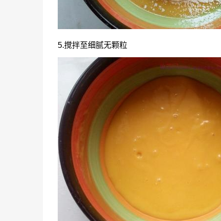
5.搅拌至细腻无颗粒