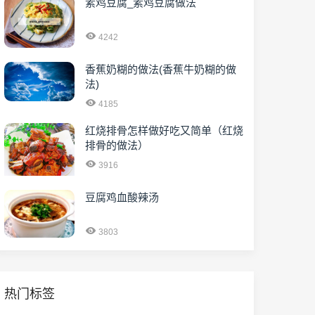
素鸡豆腐_素鸡豆腐做法
4242
香蕉奶糊的做法(香蕉牛奶糊的做
法)
4185
红烧排骨怎样做好吃又简单（红烧
排骨的做法）
3916
豆腐鸡血酸辣汤
3803
热门标签