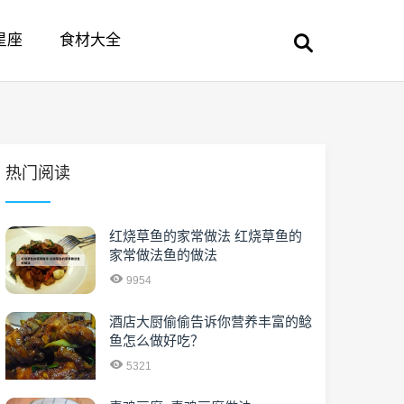
星座
食材大全
热门阅读
红烧草鱼的家常做法 红烧草鱼的
家常做法鱼的做法
9954
酒店大厨偷偷告诉你营养丰富的鲶
鱼怎么做好吃？
5321