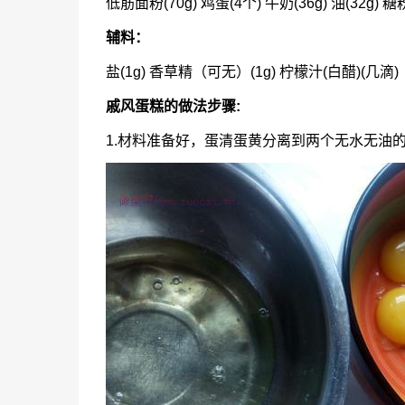
低筋面粉(70g) 鸡蛋(4个) 牛奶(36g) 油(32g)
辅料：
盐(1g) 香草精（可无）(1g) 柠檬汁(白醋)(几滴)
戚风蛋糕的做法步骤:
1.材料准备好，蛋清蛋黄分离到两个无水无油