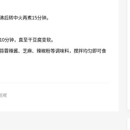
沸后转中火再煮15分钟。
10分钟，直至干豆腐变软。
、蒜蓉辣酱、芝麻、辣椒粉等调味料，搅拌均匀即可食
吃呢