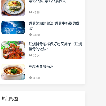
素鸡豆腐_素鸡豆腐做法
4238
香蕉奶糊的做法(香蕉牛奶糊的做
法)
4180
红烧排骨怎样做好吃又简单（红烧
排骨的做法）
3914
豆腐鸡血酸辣汤
3800
热门标签