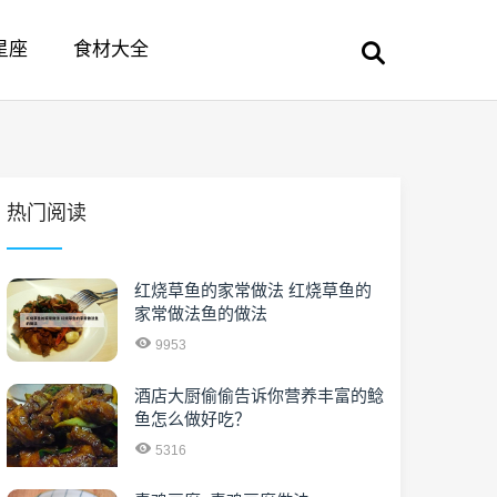
星座
食材大全
热门阅读
红烧草鱼的家常做法 红烧草鱼的
家常做法鱼的做法
9953
酒店大厨偷偷告诉你营养丰富的鲶
鱼怎么做好吃？
5316