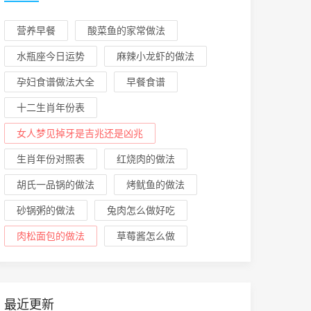
营养早餐
酸菜鱼的家常做法
水瓶座今日运势
麻辣小龙虾的做法
孕妇食谱做法大全
早餐食谱
十二生肖年份表
女人梦见掉牙是吉兆还是凶兆
生肖年份对照表
红烧肉的做法
胡氏一品锅的做法
烤鱿鱼的做法
砂锅粥的做法
兔肉怎么做好吃
肉松面包的做法
草莓酱怎么做
最近更新