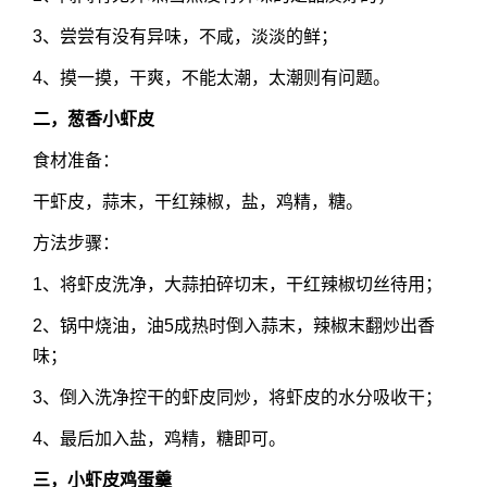
3、尝尝有没有异味，不咸，淡淡的鲜；
4、摸一摸，干爽，不能太潮，太潮则有问题。
二，葱香小虾皮
食材准备：
干虾皮，蒜末，干红辣椒，盐，鸡精，糖。
方法步骤：
1、将虾皮洗净，大蒜拍碎切末，干红辣椒切丝待用；
2、锅中烧油，油5成热时倒入蒜末，辣椒末翻炒出香
味；
3、倒入洗净控干的虾皮同炒，将虾皮的水分吸收干；
4、最后加入盐，鸡精，糖即可。
三，小虾皮鸡蛋羹