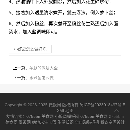
4、热油锅中下入虾皮翻炒，然后加入花生碎炒匀；
5、接着加入适量清水煮开，撇去浮沫，倒入萝卜丝；
6、然后加入粉丝，再次煮开至粉丝花生熟透后加入面
汤水，加入盐调味即可。
小虾皮怎么做好吃
上一篇：
羊腿的做法大全
下一篇：
水煮鱼怎么做
Copyright © 2023-2025 做饭网 版权所有
闽ICP备2023018497号-5
XML地图
友情链接：
0755bm美食网
小旋风模板网
0755bm美食网
0755bm
美食网
做饭网
绝地求生卡盟
生活知识
全自动贴标机
餐饮空间设计