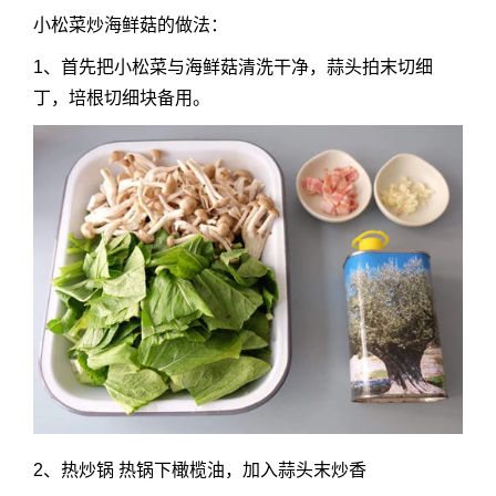
小松菜炒海鲜菇
的做法：
1、首先把小松菜与海鲜菇清洗干净，蒜头拍末切细
丁，培根切细块备用。
2、热炒锅 热锅下橄榄油，加入蒜头末炒香