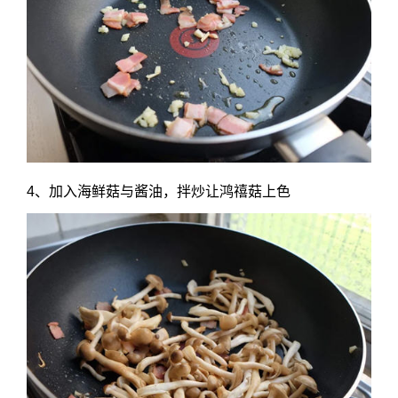
4、加入海鲜菇与酱油，拌炒让鸿禧菇上色