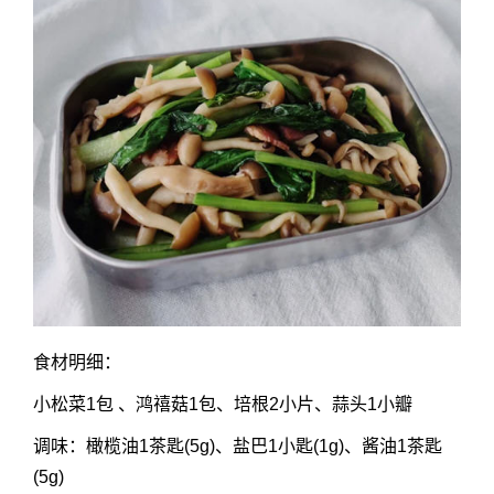
食材明细：
小松菜1包 、鸿禧菇1包、培根2小片、蒜头1小瓣
调味：橄榄油1茶匙(5g)、盐巴1小匙(1g)、酱油1茶匙
(5g)