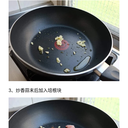
3、炒香蒜末后加入培根块