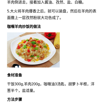
羊肉倒进去，接着加入酱油、孜然、盐、白糖。
5.大火将羊肉爆香之后，就可以装盘，然后在羊肉的表
面撒上一层孜然粉就大功告成了。
咖喱羊肉炒饭的做法
食材准备
干饭300g,羊肉200g，咖喱油3汤匙，胡萝卜半根，洋
葱半个，盐适量。
方法步骤