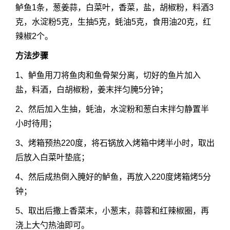
鲈鱼1条，葱姜蒜，白菜叶，香菜，盐，胡椒粉，料酒3
克，水淀粉5克，生抽5克，蚝油5克，食用油20克，红
辣椒2个。
方法步骤
1、鲈鱼用刀将鱼肉和鱼骨架分离，切好的鱼片加入
盐，料酒，白胡椒粉，姜末拌匀腌5分钟；
2、然后加入生抽，蚝油，水淀粉和葱白末拌匀静置半
小时待用；
3、烤箱预热220度，将石锅放入烤箱中烤半小时，取出
后放入白菜叶垫底；
4、然后成热倒入腌好的鲈鱼，再放入220度烤箱烤5分
钟；
5、取出后撒上香菜末，小葱末，蒜蓉和红辣椒圈，再
浇上大勺热油即可。