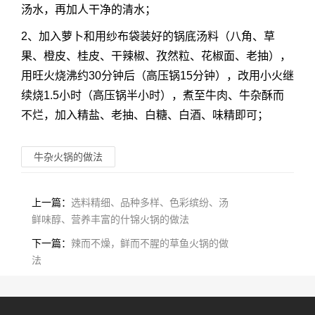
汤水，再加人干净的清水；
2、加入萝卜和用纱布袋装好的锅底汤料（八角、草
果、橙皮、桂皮、干辣椒、孜然粒、花椒面、老抽），
用旺火烧沸约30分钟后（高压锅15分钟），改用小火继
续烧1.5小时（高压锅半小时），煮至牛肉、牛杂酥而
不烂，加入精盐、老抽、白糖、白酒、味精即可；
牛杂火锅的做法
上一篇：
选料精细、品种多样、色彩缤纷、汤
鲜味醇、营养丰富的什锦火锅的做法
下一篇：
辣而不燥，鲜而不腥的草鱼火锅的做
法