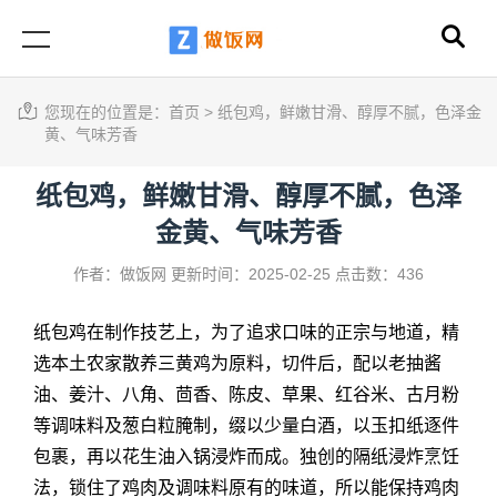
您现在的位置是：
首页
>
纸包鸡，鲜嫩甘滑、醇厚不腻，色泽金
黄、气味芳香
纸包鸡，鲜嫩甘滑、醇厚不腻，色泽
金黄、气味芳香
作者：做饭网
更新时间：2025-02-25
点击数：436
纸包鸡
在制作技艺上，为了追求口味的正宗与地道，精
选本土农家散养三黄鸡为原料，切件后，配以老抽酱
油、姜汁、八角、茴香、陈皮、草果、红谷米、古月粉
等调味料及葱白粒腌制，缀以少量白酒，以玉扣纸逐件
包裹，再以花生油入锅浸炸而成。独创的隔纸浸炸烹饪
法，锁住了鸡肉及调味料原有的味道，所以能保持鸡肉