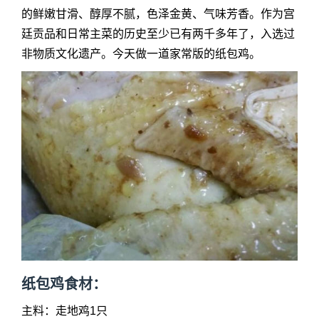
的鲜嫩甘滑、醇厚不腻，色泽金黄、气味芳香。作为宫
廷贡品和日常主菜的历史至少已有两千多年了，入选过
非物质文化遗产。今天做一道家常版的
纸包鸡
。
纸包鸡
食材：
主料：走地鸡1只