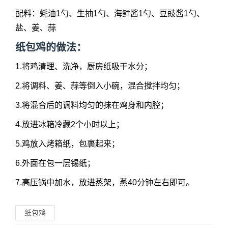
配料：蚝油1勺、生抽1勺、海鲜酱1勺、豆豉酱1勺、
盐、姜、蒜
纸包鸡的做法：
1.将鸡清理、洗净，厨房纸吸干水分；
2.将调料、姜、蒜等倒入小碗，混合搅拌均匀；
3.将混合后的调料均匀的抹在鸡身和内腔；
4.放进冰箱冷藏2个小时以上；
5.鸡放入烤箱纸，包裹起来；
6.外面在包一层锡纸；
7.高压锅中加水，放进蒸架，蒸40分钟左右即可。
纸包鸡