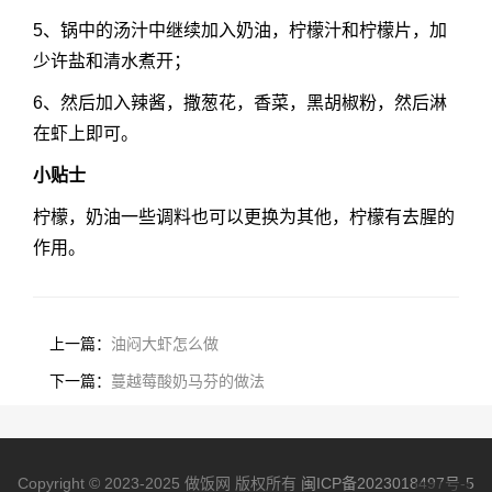
5、锅中的汤汁中继续加入奶油，柠檬汁和柠檬片，加
少许盐和清水煮开；
6、然后加入辣酱，撒葱花，香菜，黑胡椒粉，然后淋
在虾上即可。
小贴士
柠檬，奶油一些调料也可以更换为其他，柠檬有去腥的
作用。
上一篇：
油闷大虾怎么做
下一篇：
蔓越莓酸奶马芬的做法
Copyright © 2023-2025 做饭网 版权所有
闽ICP备2023018497号-5