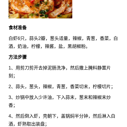
食材准备
白虾6只，蒜头2瓣，葱头适量，辣椒，青葱，香菜，白
酒，奶油，柠檬，辣酱，盐，黑胡椒粉。
方法步骤
1、用剪刀剪开去掉泥肠洗净，然后撒上腌料静置片
刻；
2、蒜头，葱头，辣椒，青葱，香菜切末，柠檬切片；
3、炒锅中放入少许油，下入蒜末，葱末和辣椒末炒
香；
4、然后倒入虾，壳朝下，盖锅焖半分钟，然后淋入白
酒，虾熟取出装盘；