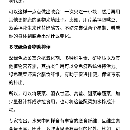
响代谢。
可以这样一点点做出改变：一次只吃一小块，然后再用
其他更健康的食物来填肚子。比如，用芹菜拌鹰嘴豆、
菠菜拌花生来代替奶酪等。不妨先尝试两个星期，看看
你的身体到底会出现什么变化。
多吃绿色食物助排便
深绿色蔬菜富含抗氧化剂、多种维生素、矿物质以及其
他植物营养素，其抗炎作用可以令免疫系统保持活力。
绿色蔬菜还富含膳食纤维，有助于促进排便，保证毒素
的排出。
所以，可以将菠菜、羽衣甘蓝、莴苣、甜菜等蔬菜，加
少量酱汁拌成沙拉食用，也可将这些蔬菜加水榨成汁
喝。
专家指出，水果中同样含有丰富的膳食纤维，且维生素
含量更高。因此，多吃水果会有类似的好处。比如，可