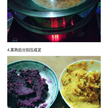
4.蒸熟后分别压成泥