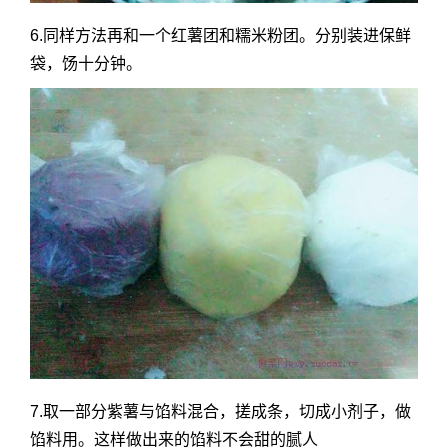
6.同样方法再和一个红薯团和糯米粉团。分别装进保鲜
袋，饧十分钟。
7.取一部分紫薯与馅料混合，搓成条，切成小剂子，做
馅料用。这样做出来的馅料不会甜的腻人