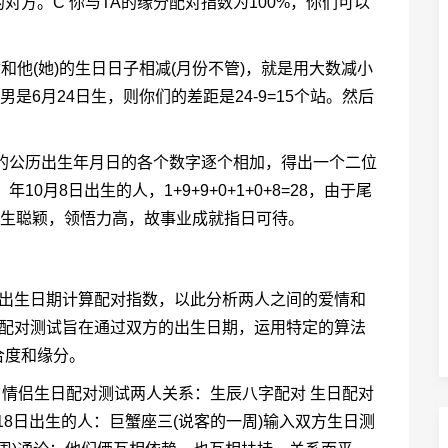
方。C 你与TA的缘分配对指数为100%，你们可以
和他(她)的生日日子相减(月份不管)，就是用大数减小
是6月24日生，则你们的差距是24-9=15个站。然后
的公历出生年月日的各个数字逐个相加，得出一个二位
0月8日出生的人，1+9+9+0+1+0+8=28，由于尾
天生聪颖，领悟力高，故事业成就指日可待。
历出生日期计算配对指数，以此分析两人之间的爱情和
日配对测试旨在通过双方的出生日期，运用特定的算法
合度和缘分。
 情侣生日配对测试两人关系：生辰八字配对 生日配对
月18日出生的人：巨蟹座三(说客的一周)输入双方生日测