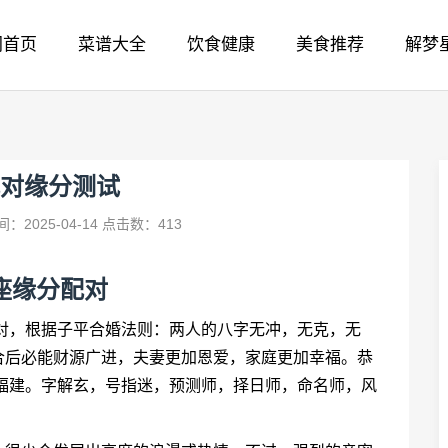
网首页
菜谱大全
饮食健康
美食推荐
解梦
对缘分测试
：2025-04-14
点击数：413
座缘分配对
对，根据子平合婚法则：两人的八字无冲，无克，无
合后必能财源广进，夫妻更加恩爱，家庭更加幸福。恭
福建。字解玄，号指迷，预测师，择日师，命名师，风