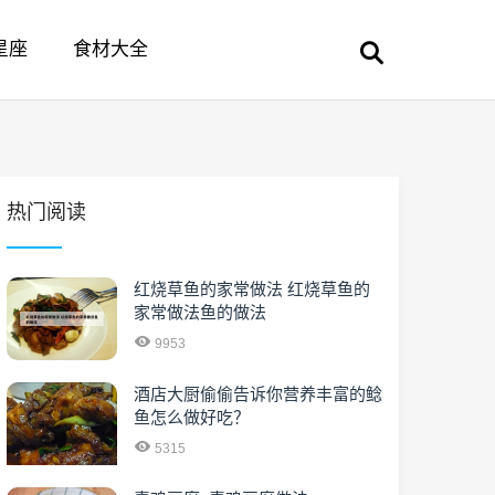
星座
食材大全
热门阅读
红烧草鱼的家常做法 红烧草鱼的
家常做法鱼的做法
9953
酒店大厨偷偷告诉你营养丰富的鲶
鱼怎么做好吃？
5315