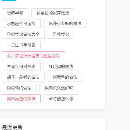
营养早餐
酸菜鱼的家常做法
水瓶座今日运势
麻辣小龙虾的做法
孕妇食谱做法大全
早餐食谱
十二生肖年份表
女人梦见掉牙是吉兆还是凶兆
生肖年份对照表
红烧肉的做法
胡氏一品锅的做法
烤鱿鱼的做法
砂锅粥的做法
兔肉怎么做好吃
肉松面包的做法
草莓酱怎么做
最近更新