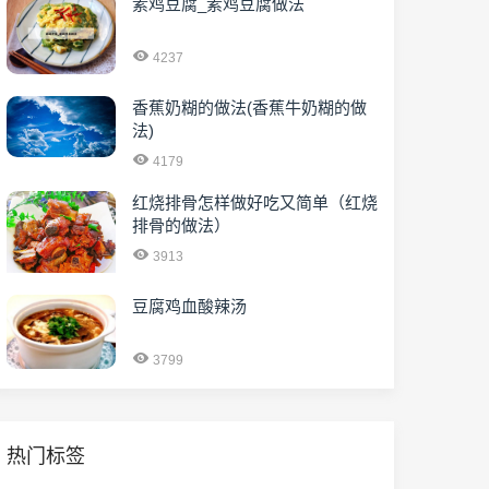
素鸡豆腐_素鸡豆腐做法
4237
香蕉奶糊的做法(香蕉牛奶糊的做
法)
4179
红烧排骨怎样做好吃又简单（红烧
排骨的做法）
3913
豆腐鸡血酸辣汤
3799
热门标签