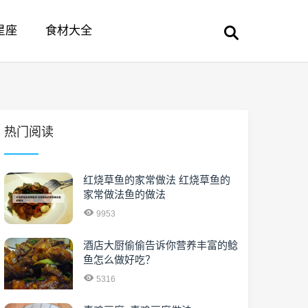
星座
食材大全
热门阅读
红烧草鱼的家常做法 红烧草鱼的
家常做法鱼的做法
9953
酒店大厨偷偷告诉你营养丰富的鲶
鱼怎么做好吃？
5316