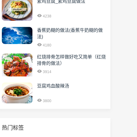
素鸡豆腐_素鸡豆腐做法
4238
香蕉奶糊的做法(香蕉牛奶糊的做
法)
4180
红烧排骨怎样做好吃又简单（红烧
排骨的做法）
3914
豆腐鸡血酸辣汤
3800
热门标签