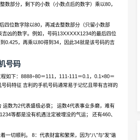
去整数部分，剩下的小数（小数点后的数字）乘以80，
后四位数字除以80，再减去整数部分（只留小数部
凶的数字。例如，号码13XXXXX1234的最后四位
得到0.425，再乘以80得到34，因此34就是该号码的吉
机号码
：8888÷80＝111，111-111＝0.1，0.1×80＝
手机号码特征 吉利的手机号码通常易于记忆且带有吉祥的
 运数为2代表盛极必衰； 运数4代表事业多磨，难有
1234等都是没有机遇注定被埋没的气运； 还有460、
着一切顺利。 8：代表财富和繁荣，因为“八”与“发”谐