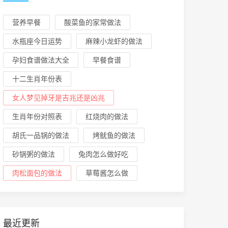
营养早餐
酸菜鱼的家常做法
水瓶座今日运势
麻辣小龙虾的做法
孕妇食谱做法大全
早餐食谱
十二生肖年份表
女人梦见掉牙是吉兆还是凶兆
生肖年份对照表
红烧肉的做法
胡氏一品锅的做法
烤鱿鱼的做法
砂锅粥的做法
兔肉怎么做好吃
肉松面包的做法
草莓酱怎么做
最近更新