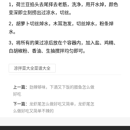
1，荷兰豆掐头去尾择去老筋，洗净，用开水焯，颜色
变深即立刻捞出过凉水，切丝。
2，胡萝卜切丝焯水，木耳泡发，切丝焯水，粉条焯
水。
3，将所有的莱过凉后放在个容器内，加入盐、鸡精、
白胡椒粉、香油、生抽搅拌均匀即可。
凉拌菜大全菜谱大全
上一篇：
劲辣够味，下酒又下饭的腊鱼怎么做
好吃
下一篇：
龙虾尾怎么做好吃又简单，龙虾尾怎
么做好吃又简单不辣的